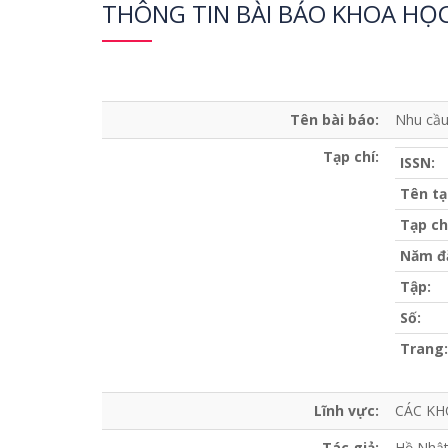
THÔNG TIN BÀI BÁO KHOA HỌ
Tên bài báo:
Nhu cầu
Tạp chí:
ISSN:
Tên tạ
Tạp ch
Năm đ
Tập:
Số:
Trang:
Lĩnh vực:
CÁC KH
Tác giả:
Hồ Nhật