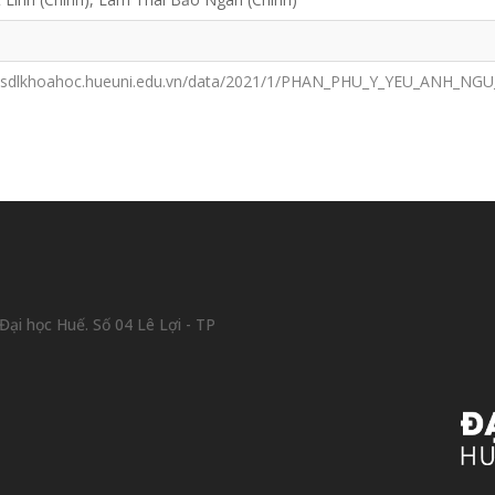
/csdlkhoahoc.hueuni.edu.vn/data/2021/1/PHAN_PHU_Y_YEU_ANH_NGU
ại học Huế. Số 04 Lê Lợi - TP