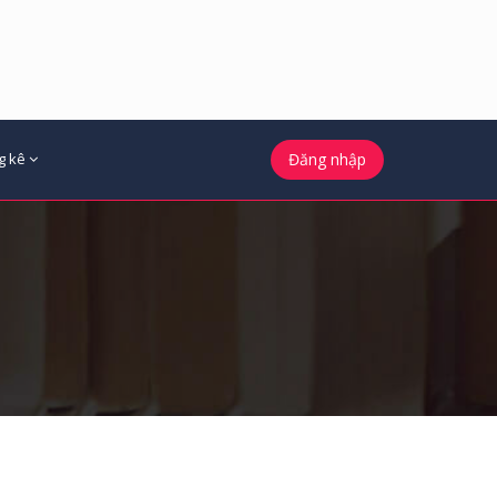
g kê
Đăng nhập