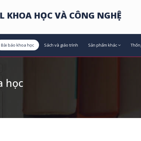
L KHOA HỌC VÀ CÔNG NGHỆ
Bài báo khoa học
Sách và giáo trình
Sản phẩm khác
Thốn
a học