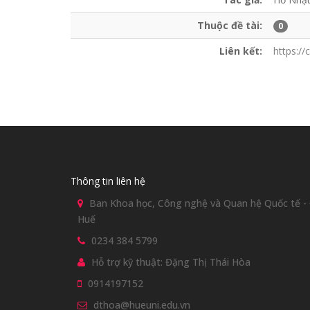
Thuộc đề tài:
0
Liên kết:
https:/
Thông tin liên hệ
Ban Khoa học, Công nghệ và Quan hệ Quốc tế - Đ
Huế
0234 384 5799
Hỗ trợ kỹ thuật: Đặng Thị Thái Hòa
0914197152
dthoa@hueuni.edu.vn