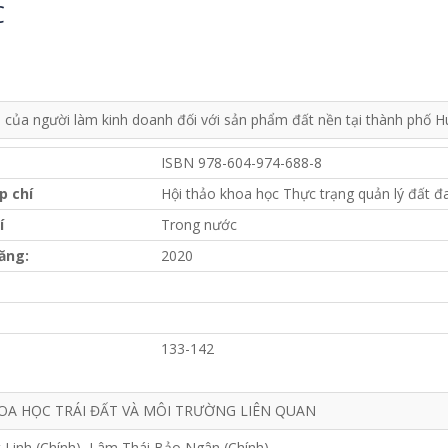
C
 của người làm kinh doanh đối với sản phẩm đất nền tại thành phố H
ISBN 978-604-974-688-8
p chí
Hội thảo khoa học Thực trạng quản lý đất 
í
Trong nước
ăng:
2020
133-142
OA HỌC TRÁI ĐẤT VÀ MÔI TRƯỜNG LIÊN QUAN
 Linh (Chính), Lâm Thái Bảo Ngân (Chính)