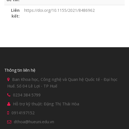
Liên
https://doi.org/10.1155/2021/8486962
kết:
Thông tin liên hệ
Ban Khoa học, Công nghệ và Quan hệ Quốc tế - Đại học
Huế. Số 04 Lê Lợi - TP Huế
0234 384 5799
Hỗ trợ kỹ thuật: Đặng Thị Thái Hòa
0914197152
dthoa@hueuni.edu.vn