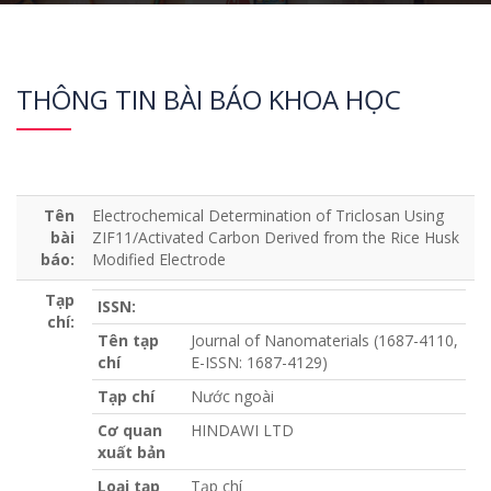
THÔNG TIN BÀI BÁO KHOA HỌC
Tên
Electrochemical Determination of Triclosan Using
bài
ZIF11/Activated Carbon Derived from the Rice Husk
báo:
Modified Electrode
Tạp
ISSN:
chí:
Tên tạp
Journal of Nanomaterials (1687-4110,
chí
E-ISSN: 1687-4129)
Tạp chí
Nước ngoài
Cơ quan
HINDAWI LTD
xuất bản
Loại tạp
Tạp chí