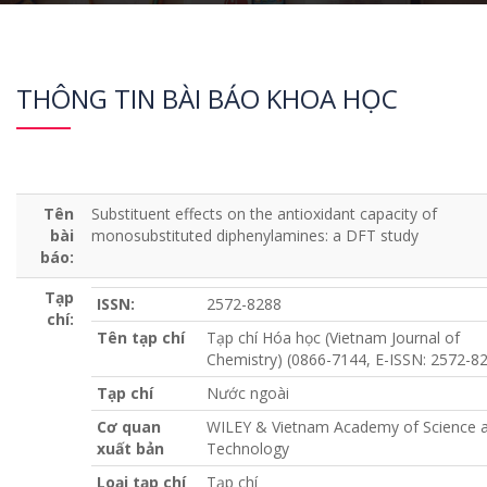
THÔNG TIN BÀI BÁO KHOA HỌC
Tên
Substituent effects on the antioxidant capacity of
bài
monosubstituted diphenylamines: a DFT study
báo:
Tạp
ISSN:
2572-8288
chí:
Tên tạp chí
Tạp chí Hóa học (Vietnam Journal of
Chemistry) (0866-7144, E-ISSN: 2572-8
Tạp chí
Nước ngoài
Cơ quan
WILEY & Vietnam Academy of Science 
xuất bản
Technology
Loại tạp chí
Tạp chí