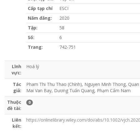
Cấp tạp chí
ESCI
Năm đăng:
2020
Tập:
58
Số:
6
Trang:
742-751
Lĩnh
Hoá lý
vực:
Tác
Pham Thi Thu Thao (Chính), Nguyen Minh Thong, Quan 
giả:
Mai Van Bay, Dương Tuấn Quang, Phạm Cẩm Nam
Thuộc
0
đề tài:
Liên
https://onlinelibrary.wiley.com/doi/abs/10.1002/vjch.20
kết: