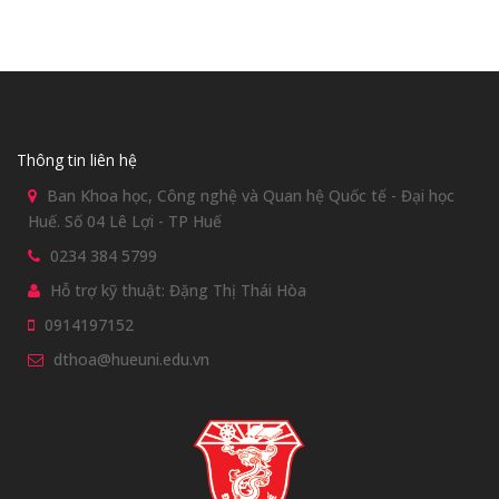
Thông tin liên hệ
Ban Khoa học, Công nghệ và Quan hệ Quốc tế - Đại học
Huế. Số 04 Lê Lợi - TP Huế
0234 384 5799
Hỗ trợ kỹ thuật: Đặng Thị Thái Hòa
0914197152
dthoa@hueuni.edu.vn