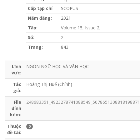
Cấp tạp chí
SCOPUS
Năm đăng:
2021
Tập:
Volume 15, Issue 2,
Số:
2
Trang:
843
Lĩnh
NGÔN NGỮ HỌC VÀ VĂN HỌC
vực:
Tác
Hoàng Thị Huế (Chính)
giả:
File
248683351_4923278741088549_5078651308818198871_n
đính
kèm:
Thuộc
0
đề tài: