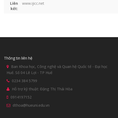
Liên
www.ijicc.net
kết:
Thông tin liên hệ
Ban Khoa học, Công nghệ và Quan hệ Quốc tế - Đại học
Huế. Số 04 Lê Lợi - TP Huế
0234 384 5799
Hỗ trợ kỹ thuật: Đặng Thị Thái Hòa
0914197152
dthoa@hueuni.edu.vn