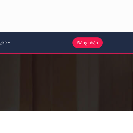
g kê
Đăng nhập