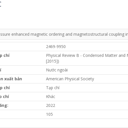
C
essure enhanced magnetic ordering and magnetostructural coupling in
2469-9950
p chí
Physical Review B - Condensed Matter and M
[2015])
í
Nước ngoài
n xuất bản
American Physical Society
p chí
Tạp chí
p chí
Khác
ăng:
2022
105