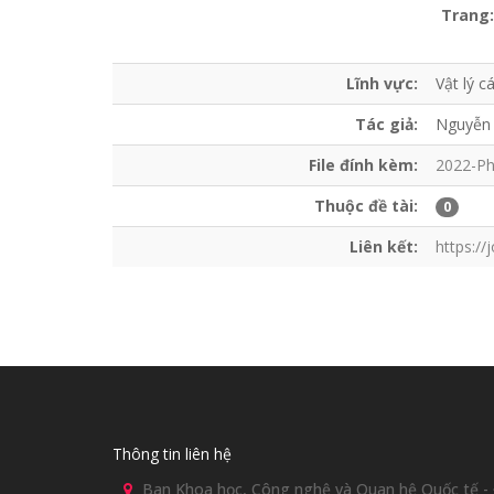
Trang:
Lĩnh vực:
Vật lý c
Tác giả:
Nguyễn
File đính kèm:
2022-Ph
Thuộc đề tài:
0
Liên kết:
https:/
Thông tin liên hệ
Ban Khoa học, Công nghệ và Quan hệ Quốc tế - Đ