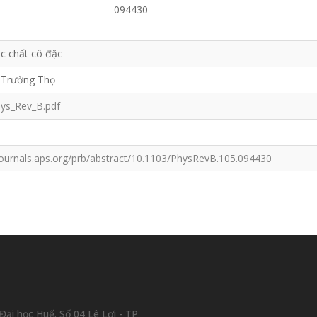
094430
ác chất cô đặc
 Trường Thọ
ys_Rev_B.pdf
/journals.aps.org/prb/abstract/10.1103/PhysRevB.105.094430
ại học Huế. Số 04 Lê Lợi - TP