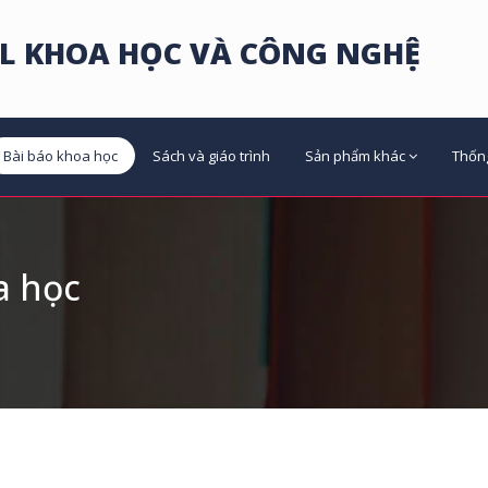
L KHOA HỌC VÀ CÔNG NGHỆ
Bài báo khoa học
Sách và giáo trình
Sản phẩm khác
Thốn
a học