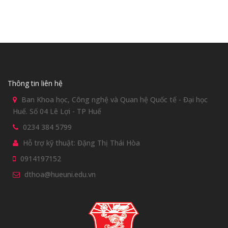
Thông tin liên hệ
Ban Khoa học, Công nghệ và Quan hệ Quốc tế - Đại học
Huế. Số 04 Lê Lợi - TP Huế
0234 384 5799
Hỗ trợ kỹ thuật: Đặng Thị Thái Hòa
0914197152
dthoa@hueuni.edu.vn