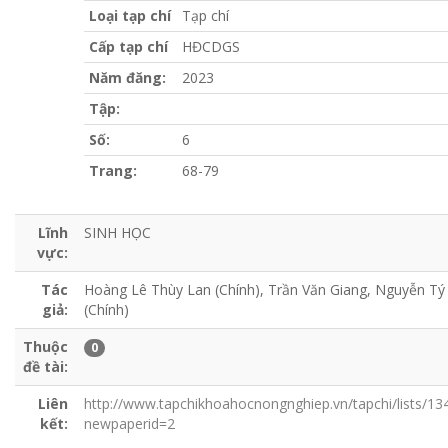
Loại tạp chí
Tạp chí
Cấp tạp chí
HĐCDGS
Năm đăng:
2023
Tập:
Số:
6
Trang:
68-79
Lĩnh
SINH HỌC
vực:
Tác
Hoàng Lê Thùy Lan (Chính), Trần Văn Giang, Nguyễn Tý
giả:
(Chính)
Thuộc
0
đề tài:
Liên
http://www.tapchikhoahocnongnghiep.vn/tapchi/lists/13
kết:
newpaperid=2