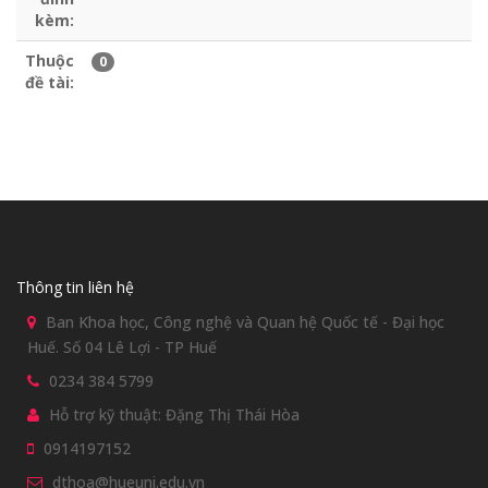
kèm:
Thuộc
0
đề tài:
Thông tin liên hệ
Ban Khoa học, Công nghệ và Quan hệ Quốc tế - Đại học
Huế. Số 04 Lê Lợi - TP Huế
0234 384 5799
Hỗ trợ kỹ thuật: Đặng Thị Thái Hòa
0914197152
dthoa@hueuni.edu.vn