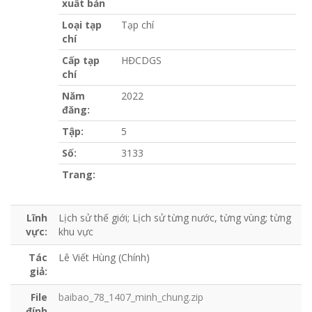
xuất bản
Loại tạp
Tạp chí
chí
Cấp tạp
HĐCDGS
chí
Năm
2022
đăng:
Tập:
5
Số:
3133
Trang:
Lĩnh
Lịch sử thế giới; Lịch sử từng nước, từng vùng; từng
vực:
khu vực
Tác
Lê Viết Hùng (Chính)
giả:
File
baibao_78_1407_minh_chung.zip
đính