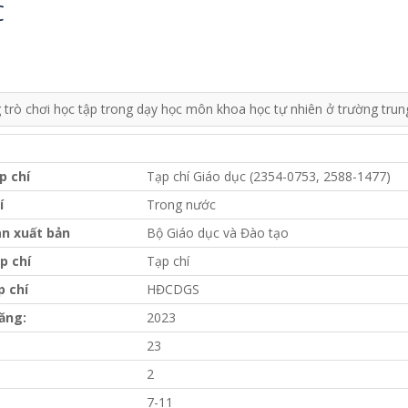
C
 trò chơi học tập trong dạy học môn khoa học tự nhiên ở trường trun
p chí
Tạp chí Giáo dục (2354-0753, 2588-1477)
í
Trong nước
n xuất bản
Bộ Giáo dục và Đào tạo
p chí
Tạp chí
p chí
HĐCDGS
ăng:
2023
23
2
7-11