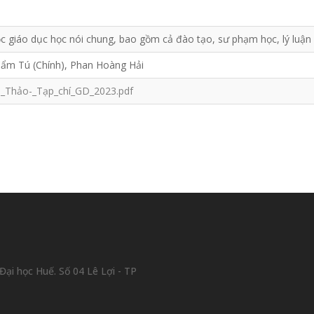
c giáo dục học nói chung, bao gồm cả đào tạo, sư phạm học, lý luận g
Cẩm Tú (Chính), Phan Hoàng Hải
i-_Thảo-_Tạp_chí_GD_2023.pdf
ại học Huế. Số 04 Lê Lợi - TP