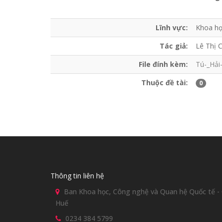
Lĩnh vực:
Khoa họ
Tác giả:
Lê Thị 
File đính kèm:
Tú-_Hả
Thuộc đề tài:
0
Thông tin liên hệ
Ban Khoa học, Công nghệ và Quan hệ Quốc tế - Đ
Huế
0234 384 5799