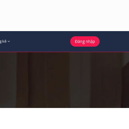
g kê
Đăng nhập