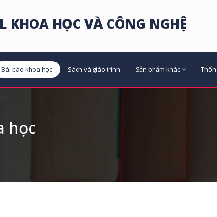
L KHOA HỌC VÀ CÔNG NGHỆ
Bài báo khoa học
Sách và giáo trình
Sản phẩm khác
Thốn
a học