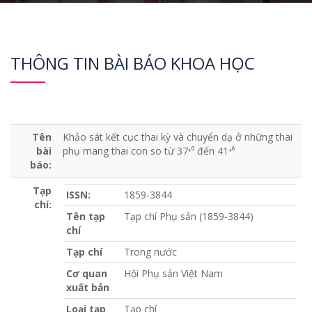
THÔNG TIN BÀI BÁO KHOA HỌC
Tên
Khảo sát kết cục thai kỳ và chuyển dạ ở những thai
bài
phụ mang thai con so từ 37⁺⁰ đến 41⁺⁶
báo:
Tạp
ISSN:
1859-3844
chí:
Tên tạp
Tạp chí Phụ sản (1859-3844)
chí
Tạp chí
Trong nước
Cơ quan
Hội Phụ sản Việt Nam
xuất bản
Loại tạp
Tạp chí