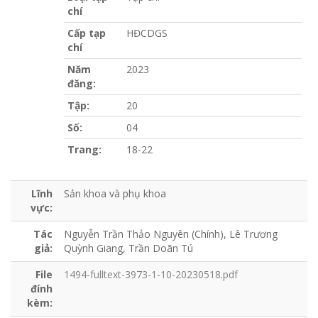
chí
Cấp tạp
HĐCDGS
chí
Năm
2023
đăng:
Tập:
20
Số:
04
Trang:
18-22
Lĩnh
Sản khoa và phụ khoa
vực:
Tác
Nguyễn Trần Thảo Nguyên (Chính), Lê Trương
giả:
Quỳnh Giang, Trần Doãn Tú
File
1494-fulltext-3973-1-10-20230518.pdf
đính
kèm: