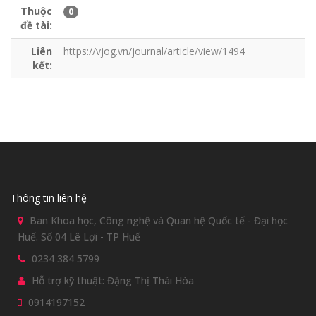
Thuộc
0
đề tài:
Liên
https://vjog.vn/journal/article/view/1494
kết:
Thông tin liên hệ
Ban Khoa học, Công nghệ và Quan hệ Quốc tế - Đại học
Huế. Số 04 Lê Lợi - TP Huế
0234 384 5799
Hỗ trợ kỹ thuật: Đặng Thị Thái Hòa
0914197152