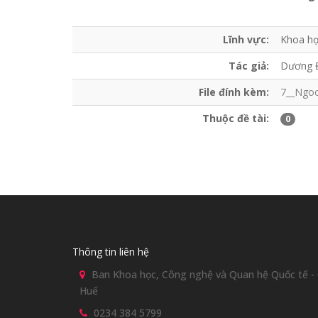
Lĩnh vực:
Khoa họ
Tác giả:
Dương 
File đính kèm:
7__Ngoc
Thuộc đề tài:
0
Thông tin liên hệ
Ban Khoa học, Công nghệ và Quan hệ Quốc tế - Đ
Huế
0234 384 5799