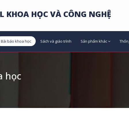
L KHOA HỌC VÀ CÔNG NGHỆ
Bài báo khoa học
Sách và giáo trình
Sản phẩm khác
Thốn
a học