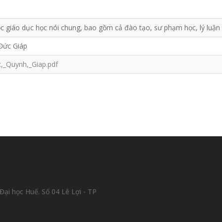
c giáo dục học nói chung, bao gồm cả đào tạo, sư phạm học, lý luận g
Đức Giáp
,_Quynh,_Giap.pdf
ại học Huế. Số 04 Lê Lợi - TP