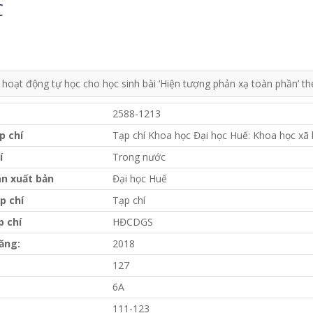
C
 hoạt động tự học cho học sinh bài ‘Hiện tượng phản xạ toàn phần’ t
2588-1213
p chí
Tạp chí Khoa học Đại học Huế: Khoa học xã 
í
Trong nước
n xuất bản
Đại học Huế
p chí
Tạp chí
p chí
HĐCDGS
ăng:
2018
127
6A
111-123