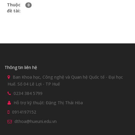
Thuộc
0
đề tài:
Thông tin liên hệ
Ban Khoa học, Công nghệ và Quan hệ Quốc tế - Đại học
Huế. Số 04 Lê Lợi - TP Huế
0234 384 5799
Hỗ trợ kỹ thuật: Đặng Thị Thái Hòa
0914197152
dthoa@hueuni.edu.vn