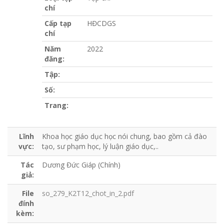
chí
Cấp tạp
HĐCDGS
chí
Năm
2022
đăng:
Tập:
Số:
Trang:
Lĩnh
Khoa học giáo dục học nói chung, bao gồm cả đào
vực:
tạo, sư phạm học, lý luận giáo dục,..
Tác
Dương Đức Giáp (Chính)
giả:
File
so_279_K2T12_chot_in_2.pdf
đính
kèm: