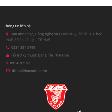
Thông tin liên hệ
Ban Khoa học, Công nghệ và Quan hệ Quốc tế - Đại học
Huế. Số 04 Lê Lợi - TP Huế
0234 384 5799
Hỗ trợ kỹ thuật: Đặng Thị Thái Hòa
0914197152
dthoa@hueuni.edu.vn