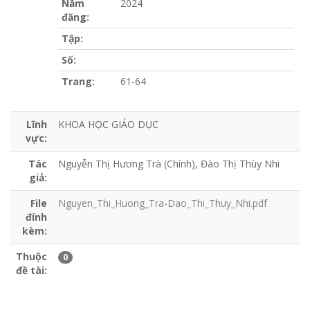
Năm
2024
đăng:
Tập:
Số:
Trang:
61-64
Lĩnh
KHOA HỌC GIÁO DỤC
vực:
Tác
Nguyễn Thị Hương Trà (Chính), Đào Thị Thùy Nhi
giả:
File
Nguyen_Thi_Huong_Tra-Dao_Thi_Thuy_Nhi.pdf
đính
kèm:
Thuộc
0
đề tài: