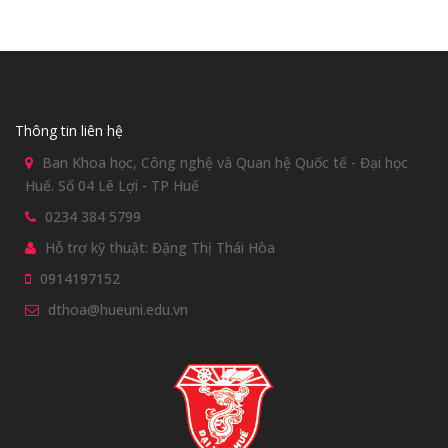
Thông tin liên hệ
Ban Khoa học, Công nghệ và Quan hệ Quốc tế - Đại học
Huế. Số 04 Lê Lợi - TP Huế
0234 384 5799
Hỗ trợ kỹ thuật: Đặng Thị Thái Hòa
0914197152
dthoa@hueuni.edu.vn