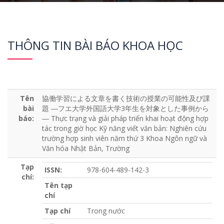
THÔNG TIN BÀI BÁO KHOA HỌC
Tên
協働学習による文章を書く技術の授業の可能性及び課
bài
題 ―フエ大学外国語大学3年生を対象とした事例から
báo:
― Thực trạng và giải pháp triển khai hoạt động hợp
tác trong giờ học Kỹ năng viết văn bản: Nghiên cứu
trường hợp sinh viên năm thứ 3 Khoa Ngôn ngữ và
Văn hóa Nhật Bản, Trường
Tạp
ISSN:
978-604-489-142-3
chí:
Tên tạp
chí
Tạp chí
Trong nước