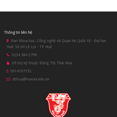
Thông tin liên hệ
Ban Khoa học, Công nghệ và Quan hệ Quốc tế - Đại học
Huế. Số 04 Lê Lợi - TP Huế
0234 384 5799
Hỗ trợ kỹ thuật: Đặng Thị Thái Hòa
0914197152
dthoa@hueuni.edu.vn