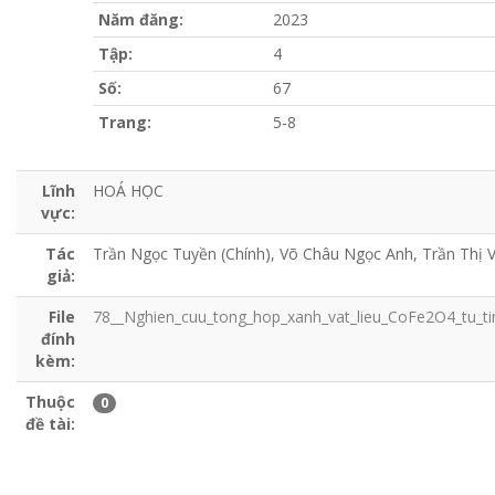
Năm đăng:
2023
Tập:
4
Số:
67
Trang:
5-8
Lĩnh
HOÁ HỌC
vực:
Tác
Trần Ngọc Tuyền (Chính), Võ Châu Ngọc Anh, Trần Thị 
giả:
File
78__Nghien_cuu_tong_hop_xanh_vat_lieu_CoFe2O4_tu_ti
đính
kèm:
Thuộc
0
đề tài: