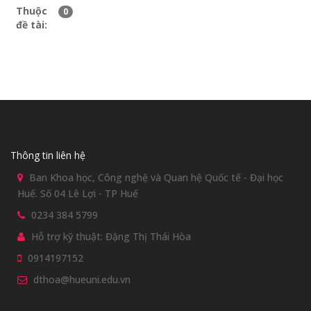
Thuộc
0
đề tài:
Thông tin liên hệ
Ban Khoa học, Công nghệ và Quan hệ Quốc tế - Đại học
Huế. Số 04 Lê Lợi - TP Huế
0234 384 5799
Hỗ trợ kỹ thuật: Đặng Thị Thái Hòa
0914197152
dthoa@hueuni.edu.vn