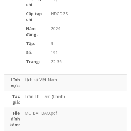
chí
Cấp tạp
HĐCDGS
chí
Năm
2024
đăng:
Tập:
3
Số:
191
Trang:
22-36
Lĩnh
Lịch sử Việt Nam
vực:
Tác
Trần Thị Tâm (Chính)
giả:
File
MC_BAI_BAO.pdf
đính
kèm: