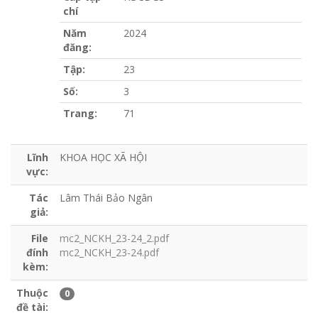
chí
Năm
2024
đăng:
Tập:
23
Số:
3
Trang:
71
Lĩnh
KHOA HỌC XÃ HỘI
vực:
Tác
Lâm Thái Bảo Ngân
giả:
File
mc2_NCKH_23-24_2.pdf
đính
mc2_NCKH_23-24.pdf
kèm:
Thuộc
0
đề tài: