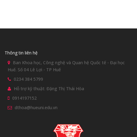
Thông tin liên hệ
Ban Khoa học, Công nghệ và Quan hệ Quốc tế - Đại học
Huế. Số 04 Lê Lợi - TP Huế
0234 384 5799
Hỗ trợ kỹ thuật: Đặng Thị Thái Hòa
0914197152
dthoa@hueuni.edu.vn