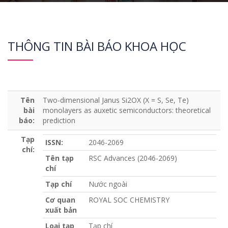
THÔNG TIN BÀI BÁO KHOA HỌC
Tên
Two-dimensional Janus Si2OX (X = S, Se, Te)
bài
monolayers as auxetic semiconductors: theoretical
báo:
prediction
Tạp
ISSN:
2046-2069
chí:
Tên tạp
RSC Advances (2046-2069)
chí
Tạp chí
Nước ngoài
Cơ quan
ROYAL SOC CHEMISTRY
xuất bản
Loại tạp
Tạp chí