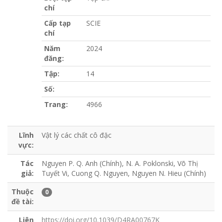
chí
Cấp tạp
SCIE
chí
Năm
2024
đăng:
Tập:
14
Số:
Trang:
4966
Lĩnh
Vật lý các chất cô đặc
vực:
Tác
Nguyen P. Q. Anh (Chính), N. A. Poklonski, Võ Thị
giả:
Tuyết Vi, Cuong Q. Nguyen, Nguyen N. Hieu (Chính)
Thuộc
0
đề tài:
Liên
https://doi.org/10.1039/D4RA00767K