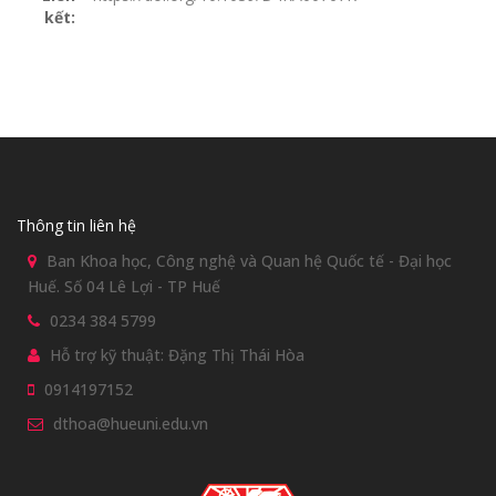
kết:
Thông tin liên hệ
Ban Khoa học, Công nghệ và Quan hệ Quốc tế - Đại học
Huế. Số 04 Lê Lợi - TP Huế
0234 384 5799
Hỗ trợ kỹ thuật: Đặng Thị Thái Hòa
0914197152
dthoa@hueuni.edu.vn