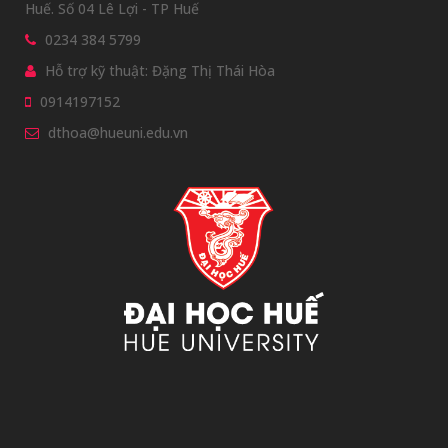
Huế. Số 04 Lê Lợi - TP Huế
0234 384 5799
Hỗ trợ kỹ thuật: Đặng Thị Thái Hòa
0914197152
dthoa@hueuni.edu.vn