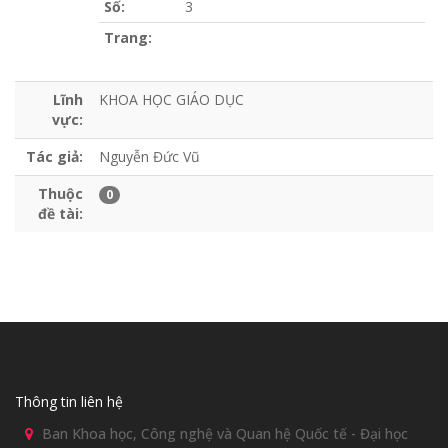
Số:
3
Trang:
Lĩnh
KHOA HỌC GIÁO DỤC
vực:
Tác giả:
Nguyễn Đức Vũ
Thuộc
0
đề tài:
Thông tin liên hệ
Ban Khoa học, Công nghệ và Quan hệ Quốc tế - Đại học