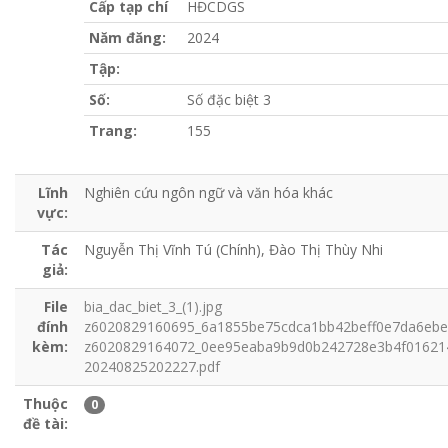
Cấp tạp chí
HĐCDGS
Năm đăng:
2024
Tập:
Số:
Số đặc biệt 3
Trang:
155
Lĩnh
Nghiên cứu ngôn ngữ và văn hóa khác
vực:
Tác
Nguyễn Thị Vĩnh Tú (Chính), Đào Thị Thùy Nhi
giả:
File
bia_dac_biet_3_(1).jpg
đính
z6020829160695_6a1855be75cdca1bb42beff0e7da6ebe
kèm:
z6020829164072_0ee95eaba9b9d0b242728e3b4f016214
20240825202227.pdf
Thuộc
0
đề tài: