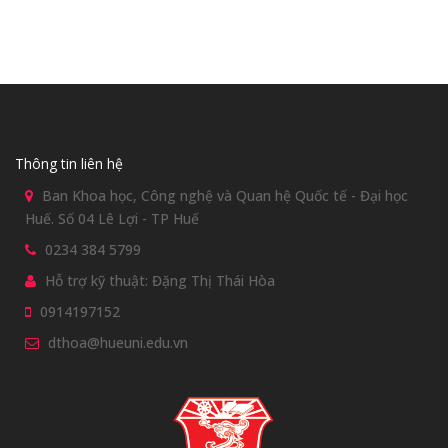
Thông tin liên hệ
Ban Khoa học, Công nghệ và Quan hệ Quốc tế - Đại học
Huế. Số 04 Lê Lợi - TP Huế
0234 384 5799
Hỗ trợ kỹ thuật: Đặng Thị Thái Hòa
0914197152
dthoa@hueuni.edu.vn