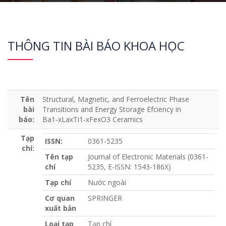
THÔNG TIN BÀI BÁO KHOA HỌC
Tên
Structural, Magnetic, and Ferroelectric Phase
bài
Transitions and Energy Storage Efciency in
báo:
Ba1‑xLaxTi1‑xFexO3 Ceramics
Tạp
ISSN:
0361-5235
chí:
Tên tạp
Journal of Electronic Materials (0361-
chí
5235, E-ISSN: 1543-186X)
Tạp chí
Nước ngoài
Cơ quan
SPRINGER
xuất bản
Loại tạp
Tạp chí