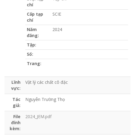
chí
Cấp tạp
SCIE
chí
Năm
2024
đăng:
Tập:
Số:
Trang:
Lĩnh
Vật lý các chất cô đặc
vực:
Tác
Nguyễn Trường Thọ
giả:
File
2024_JEM.pdf
đính
kèm: