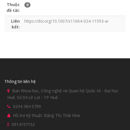
Thuộc
0
đề tài:
Liên
https://doi.org/10.1007/s11664-024-11593-w
kết:
Thông tin liên hệ
Ban Khoa học, Công nghệ và Quan hệ Quốc tế - Đại học
Huế. Số 04 Lê Lợi - TP Huế
0234 384 5799
Hỗ trợ kỹ thuật: Đặng Thị Thái Hòa
0914197152