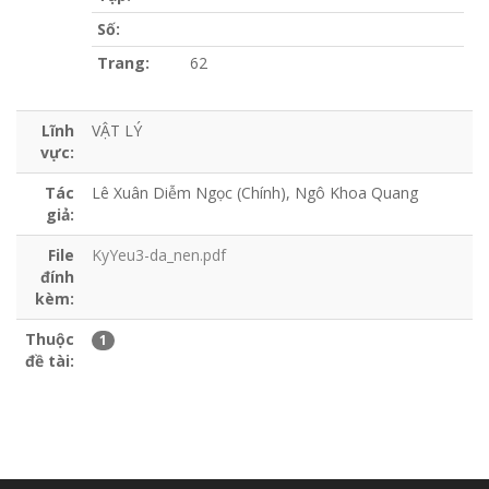
Số:
Trang:
62
Lĩnh
VẬT LÝ
vực:
Tác
Lê Xuân Diễm Ngọc (Chính), Ngô Khoa Quang
giả:
File
KyYeu3-da_nen.pdf
đính
kèm:
Thuộc
1
đề tài: