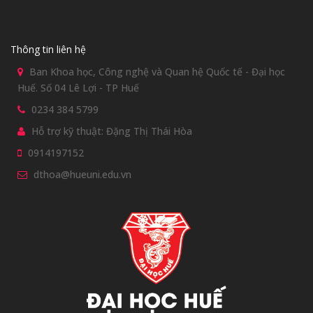
Thông tin liên hệ
Ban Khoa học, Công nghệ và Quan hệ Quốc tế - Đại học
Huế. Số 04 Lê Lợi - TP Huế
0234 384 5799
Hỗ trợ kỹ thuật: Đặng Thị Thái Hòa
0914197152
dthoa@hueuni.edu.vn