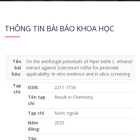
THÔNG TIN BÀI BÁO KHOA HỌC
Tên
On the antifungal potentials of Piper betle L. ethanol
bài
extract against Sclerotium rolfsii for pesticidal
báo:
applicability: In vitro evidence and in silico screening
Tạp
ISSN:
2211-7156
chí:
Tên tạp
Result in Chemistry
chí
Tạp chí
Nước ngoài
Năm
2025
đăng:
Tập: