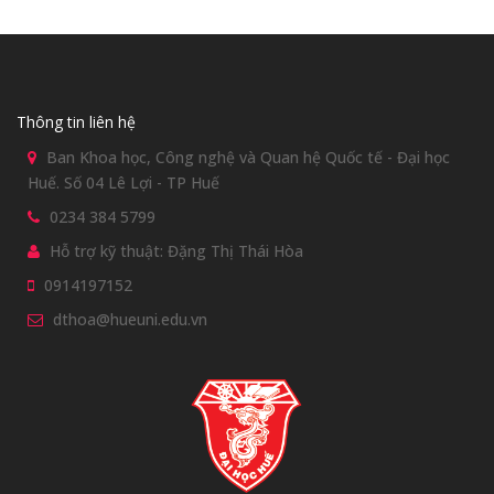
Thông tin liên hệ
Ban Khoa học, Công nghệ và Quan hệ Quốc tế - Đại học
Huế. Số 04 Lê Lợi - TP Huế
0234 384 5799
Hỗ trợ kỹ thuật: Đặng Thị Thái Hòa
0914197152
dthoa@hueuni.edu.vn