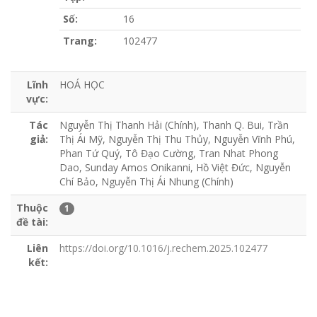
Số:
16
Trang:
102477
Lĩnh
HOÁ HỌC
vực:
Tác
Nguyễn Thị Thanh Hải (Chính), Thanh Q. Bui, Trần
giả:
Thị Ái Mỹ, Nguyễn Thị Thu Thủy, Nguyễn Vĩnh Phú,
Phan Tứ Quý, Tô Đạo Cường, Tran Nhat Phong
Dao, Sunday Amos Onikanni, Hồ Việt Đức, Nguyễn
Chí Bảo, Nguyễn Thị Ái Nhung (Chính)
Thuộc
1
đề tài:
Liên
https://doi.org/10.1016/j.rechem.2025.102477
kết: