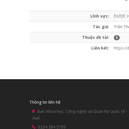
Lĩnh vực:
DƯỢC H
Tác giả:
Trần Th
Thuộc đề tài:
1
Liên kết:
https://
Thông tin liên hệ
Ban Khoa học, Công nghệ và Quan hệ Quốc tế - Đ
Huế
0234 384 5799