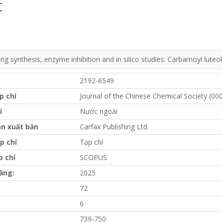
C
ing synthesis, enzyme inhibition and in silico studies: Carbamoyl luteo
2192-6549
p chí
Journal of the Chinese Chemical Society (00
í
Nước ngoài
n xuất bản
Carfax Publishing Ltd.
p chí
Tạp chí
p chí
SCOPUS
ăng:
2025
72
6
739-750