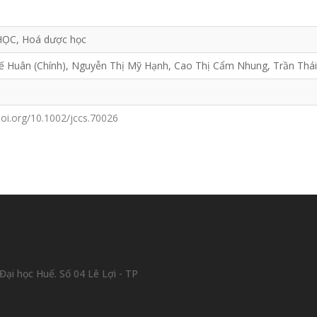
ỌC, Hoá dược học
ế Huân (Chính), Nguyễn Thị Mỹ Hạnh, Cao Thị Cẩm Nhung, Trần Thái
doi.org/10.1002/jccs.70026
ại học Huế. Số 04 Lê Lợi - TP