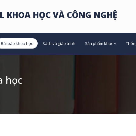
L KHOA HỌC VÀ CÔNG NGHỆ
Bài báo khoa học
Sách và giáo trình
Sản phẩm khác
Thốn
a học