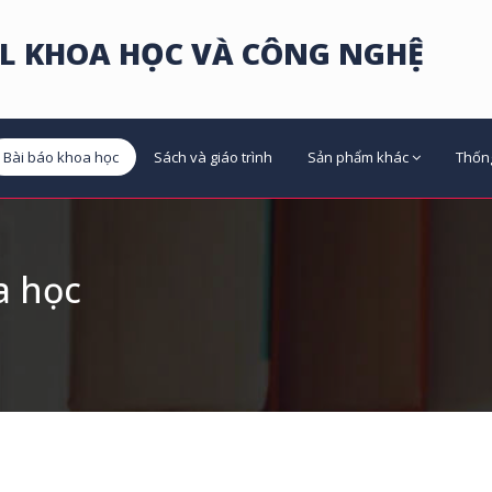
L KHOA HỌC VÀ CÔNG NGHỆ
Bài báo khoa học
Sách và giáo trình
Sản phẩm khác
Thốn
a học