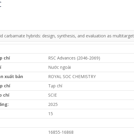
C
d carbamate hybrids: design, synthesis, and evaluation as multitarget
p chí
RSC Advances (2046-2069)
í
Nước ngoài
n xuất bản
ROYAL SOC CHEMISTRY
p chí
Tạp chí
p chí
SCIE
ăng:
2025
15
16855-16868