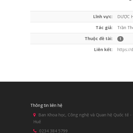
Lĩnh vực:
DƯỢC H
Tác giả:
Trần Th
Thuộc đề tài:
1
Liên kết:
https:/
Thông tin liên hệ
Ban Khoa học, Công nghệ và Quan hệ Quốc tế - Đ
Huế
0234 384 5799