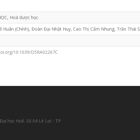
ỌC, Hoá dược học
ế Huân (Chính), Đoàn Đại Nhật Huy, Cao Thị Cẩm Nhung, Trần Thái S
/doi.org/10.1039/D5RA02267C
ại học Huế. Số 04 Lê Lợi - TP