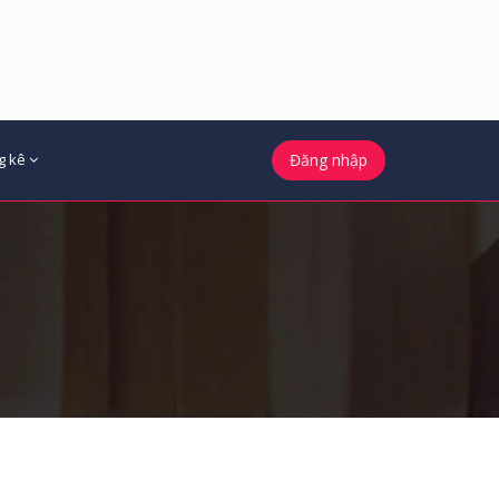
g kê
Đăng nhập