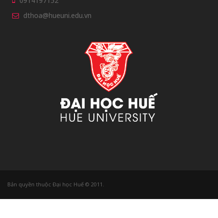
0914197152
dthoa@hueuni.edu.vn
Bản quyền thuộc Đại học Huế © 2011.