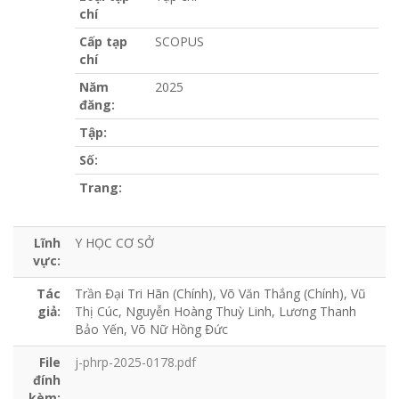
chí
Cấp tạp
SCOPUS
chí
Năm
2025
đăng:
Tập:
Số:
Trang:
Lĩnh
Y HỌC CƠ SỞ
vực:
Tác
Trần Đại Tri Hãn (Chính), Võ Văn Thắng (Chính), Vũ
giả:
Thị Cúc, Nguyễn Hoàng Thuỳ Linh, Lương Thanh
Bảo Yến, Võ Nữ Hồng Đức
File
j-phrp-2025-0178.pdf
đính
kèm: