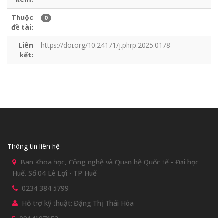
Thuộc
0
đề tài:
Liên
https://doi.org/10.24171/j.phrp.2025.0178
kết:
Thông tin liên hệ
Ban Khoa học, Công nghệ và Quan hệ Quốc tế - Đại học
Huế. Số 04 Lê Lợi - TP Huế
0234 384 5799
Hỗ trợ kỹ thuật: Đặng Thị Thái Hòa