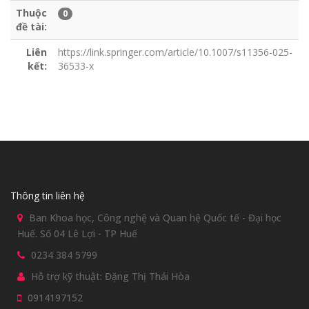
Thuộc
0
đề tài:
Liên
https://link.springer.com/article/10.1007/s11356-025-
kết:
36533-x
Thông tin liên hệ
Ban Khoa học, Công nghệ và Quan hệ Quốc tế - Đại học
Huế. Số 04 Lê Lợi - TP Huế
0234 384 5799
Hỗ trợ kỹ thuật: Đặng Thị Thái Hòa
0914197152