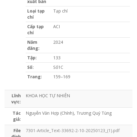
xuất bản
Loại tạp
Tạp chí
chí
Cấp tạp
ACI
chí
Năm
2024
đăng:
Tập:
133
Số:
Số1C
Trang:
159–169
Lĩnh
KHOA HỌC TỰ NHIÊN
vực:
Tác
Nguyễn Văn Hợp (Chính), Trương Quý Tùng
giả:
File
7301-Article_Text-33692-2-10-20250123_(1).pdf
đính