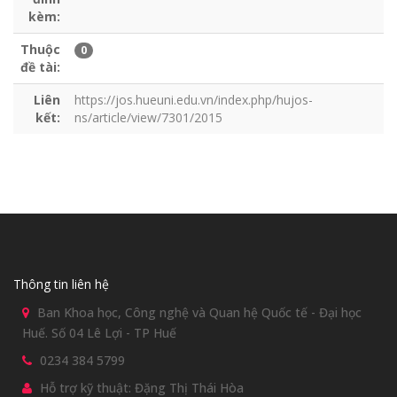
kèm:
Thuộc
0
đề tài:
Liên
https://jos.hueuni.edu.vn/index.php/hujos-
kết:
ns/article/view/7301/2015
Thông tin liên hệ
Ban Khoa học, Công nghệ và Quan hệ Quốc tế - Đại học
Huế. Số 04 Lê Lợi - TP Huế
0234 384 5799
Hỗ trợ kỹ thuật: Đặng Thị Thái Hòa