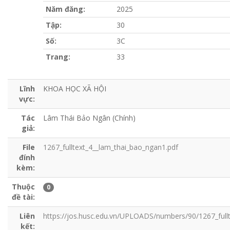
Năm đăng:
2025
Tập:
30
Số:
3C
Trang:
33
Lĩnh
KHOA HỌC XÃ HỘI
vực:
Tác
Lâm Thái Bảo Ngân (Chính)
giả:
File
1267_fulltext_4__lam_thai_bao_ngan1.pdf
đính
kèm:
Thuộc
0
đề tài:
Liên
https://jos.husc.edu.vn/UPLOADS/numbers/90/1267_fullt
kết: