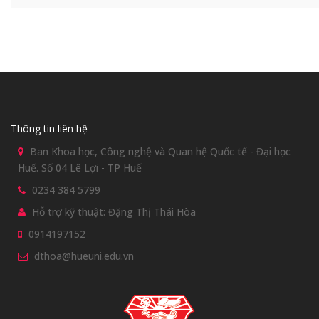
Thông tin liên hệ
Ban Khoa học, Công nghệ và Quan hệ Quốc tế - Đại học
Huế. Số 04 Lê Lợi - TP Huế
0234 384 5799
Hỗ trợ kỹ thuật: Đặng Thị Thái Hòa
0914197152
dthoa@hueuni.edu.vn