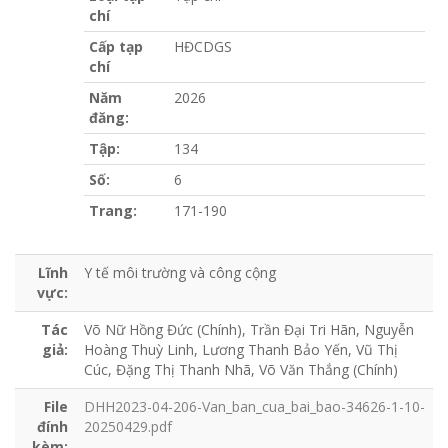
chí
Cấp tạp
HĐCDGS
chí
Năm
2026
đăng:
Tập:
134
Số:
6
Trang:
171-190
Lĩnh
Y tế môi trường và công cộng
vực:
Tác
Võ Nữ Hồng Đức (Chính), Trần Đại Tri Hãn, Nguyễn
giả:
Hoàng Thuỳ Linh, Lương Thanh Bảo Yến, Vũ Thị
Cúc, Đặng Thị Thanh Nhã, Võ Văn Thắng (Chính)
File
DHH2023-04-206-Van_ban_cua_bai_bao-34626-1-10-
đính
20250429.pdf
kèm: