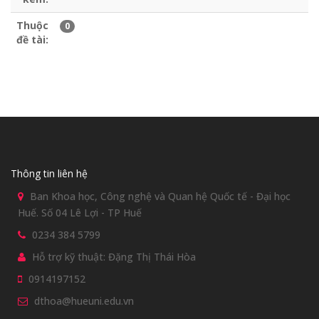
Thuộc
0
đề tài:
Thông tin liên hệ
Ban Khoa học, Công nghệ và Quan hệ Quốc tế - Đại học
Huế. Số 04 Lê Lợi - TP Huế
0234 384 5799
Hỗ trợ kỹ thuật: Đặng Thị Thái Hòa
0914197152
dthoa@hueuni.edu.vn