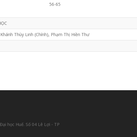
56-65
HỌC
Khánh Thùy Linh (Chính), Phạm Thị Hiền Thư
ại học Huế. Số 04 Lê Lợi - TP