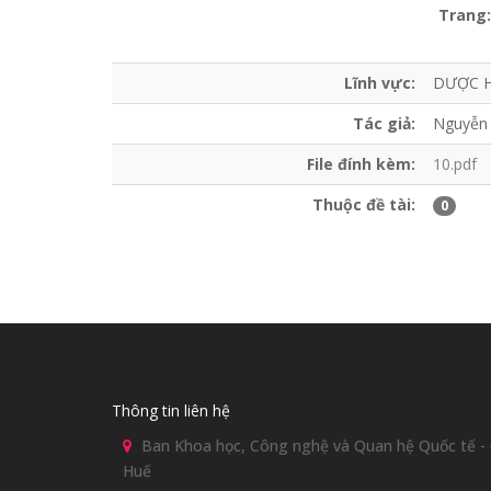
Trang:
Lĩnh vực:
DƯỢC 
Tác giả:
Nguyễn 
File đính kèm:
10.pdf
Thuộc đề tài:
0
Thông tin liên hệ
Ban Khoa học, Công nghệ và Quan hệ Quốc tế - Đ
Huế