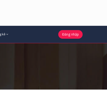
g kê
Đăng nhập