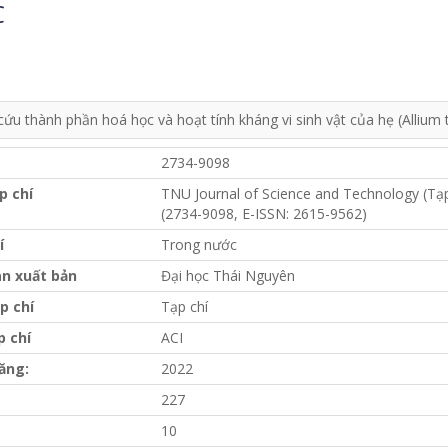
C
cứu thành phần hoá học và hoạt tính kháng vi sinh vật của hẹ (Allium
2734-9098
p chí
TNU Journal of Science and Technology (Tạ
(2734-9098, E-ISSN: 2615-9562)
í
Trong nước
n xuất bản
Đại học Thái Nguyên
p chí
Tạp chí
p chí
ACI
ăng:
2022
227
10