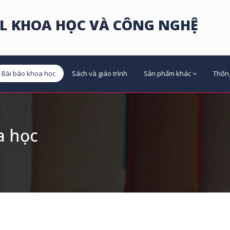
L KHOA HỌC VÀ CÔNG NGHỆ
Bài báo khoa học
Sách và giáo trình
Sản phẩm khác
Thốn
a học