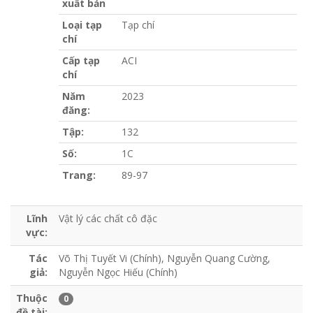
xuất bản
Loại tạp
Tạp chí
chí
Cấp tạp
ACI
chí
Năm
2023
đăng:
Tập:
132
Số:
1C
Trang:
89-97
Lĩnh
Vật lý các chất cô đặc
vực:
Tác
Võ Thị Tuyết Vi (Chính), Nguyễn Quang Cường,
giả:
Nguyễn Ngọc Hiếu (Chính)
Thuộc
0
đề tài: