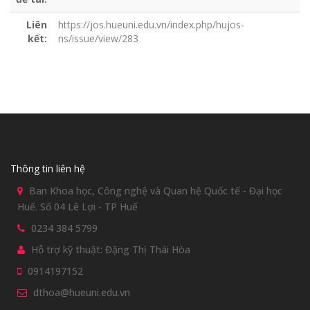
Liên
https://jos.hueuni.edu.vn/index.php/hujos-
kết:
ns/issue/view/283
Thông tin liên hệ
Ban Khoa học, Công nghệ và Quan hệ Quốc tế - Đại học
Huế. Số 04 Lê Lợi - TP Huế
0234 384 5799
Hỗ trợ kỹ thuật: Đặng Thị Thái Hòa
0914197152
dthoa@hueuni.edu.vn