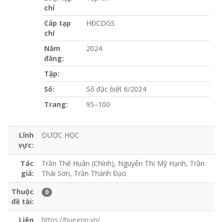
chí
Cấp tạp
HĐCDGS
chí
Năm
2024
đăng:
Tập:
Số:
Số đặc biệt 6/2024
Trang:
95–100
Lĩnh
DƯỢC HỌC
vực:
Tác
Trần Thế Huân (Chính), Nguyễn Thị Mỹ Hạnh, Trần
giả:
Thái Sơn, Trần Thành Đạo
Thuộc
0
đề tài:
Liên
https://huejmp.vn/