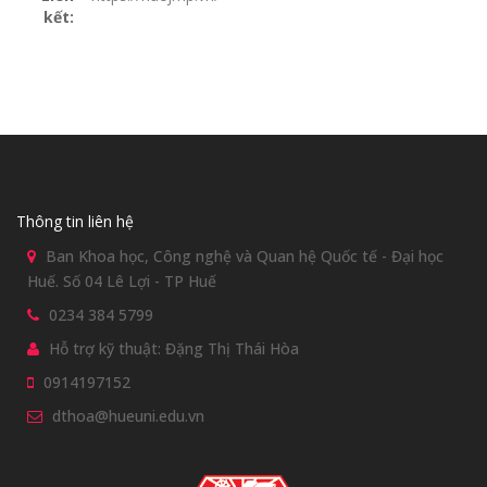
kết:
Thông tin liên hệ
Ban Khoa học, Công nghệ và Quan hệ Quốc tế - Đại học
Huế. Số 04 Lê Lợi - TP Huế
0234 384 5799
Hỗ trợ kỹ thuật: Đặng Thị Thái Hòa
0914197152
dthoa@hueuni.edu.vn