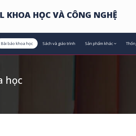
L KHOA HỌC VÀ CÔNG NGHỆ
Bài báo khoa học
Sách và giáo trình
Sản phẩm khác
Thốn
a học