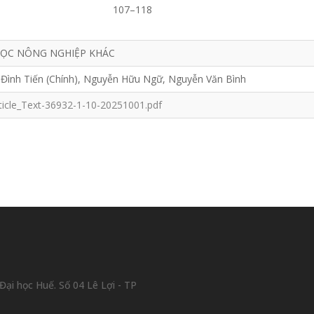
107–118
ỌC NÔNG NGHIỆP KHÁC
Đình Tiến (Chính), Nguyễn Hữu Ngữ, Nguyễn Văn Bình
ticle_Text-36932-1-10-20251001.pdf
ại học Huế. Số 04 Lê Lợi - TP