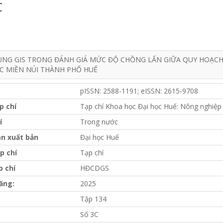
C
NG GIS TRONG ĐÁNH GIÁ MỨC ĐỘ CHỒNG LẤN GIỮA QUY HOẠCH 
C MIỀN NÚI THÀNH PHỐ HUẾ
pISSN: 2588-1191; eISSN: 2615-9708
p chí
Tạp chí Khoa học Đại học Huế: Nông nghiệp 
í
Trong nước
n xuất bản
Đại học Huế
p chí
Tạp chí
p chí
HĐCDGS
ăng:
2025
Tập 134
Số 3C