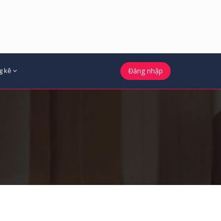
g kê
Đăng nhập