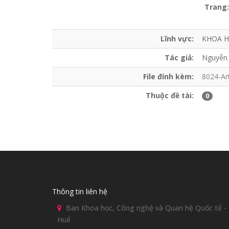
Trang:
Lĩnh vực:
KHOA H
Tác giả:
Nguyễn 
File đính kèm:
8024-Ar
Thuộc đề tài:
0
Thông tin liên hệ
Ban Khoa học, Công nghệ và Quan hệ Quốc tế - Đ
Huế