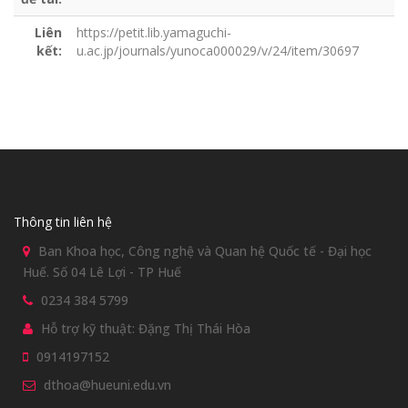
Liên
https://petit.lib.yamaguchi-
kết:
u.ac.jp/journals/yunoca000029/v/24/item/30697
Thông tin liên hệ
Ban Khoa học, Công nghệ và Quan hệ Quốc tế - Đại học
Huế. Số 04 Lê Lợi - TP Huế
0234 384 5799
Hỗ trợ kỹ thuật: Đặng Thị Thái Hòa
0914197152
dthoa@hueuni.edu.vn