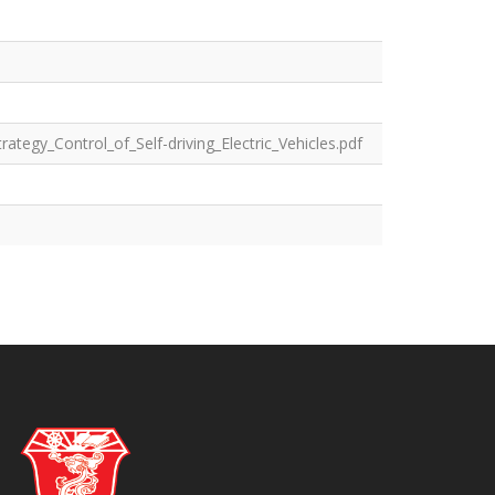
tegy_Control_of_Self-driving_Electric_Vehicles.pdf