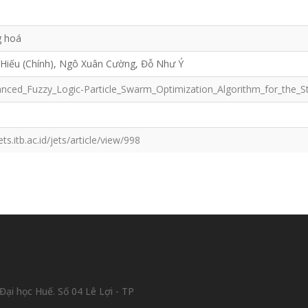
g hoá
 Hiếu (Chính), Ngô Xuân Cường, Đỗ Như Ý
nced_Fuzzy_Logic-Particle_Swarm_Optimization_Algorithm_for_the_Stra
ets.itb.ac.id/jets/article/view/998
ại học Huế. Số 04 Lê Lợi - TP