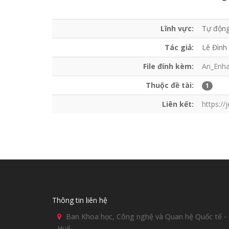
Lĩnh vực:
Tự độn
Tác giả:
Lê Đình
File đính kèm:
An_Enha
Thuộc đề tài:
1
Liên kết:
https://j
Thông tin liên hệ
Ban Khoa học, Công nghệ và Quan hệ Quốc tế - Đ
Huế