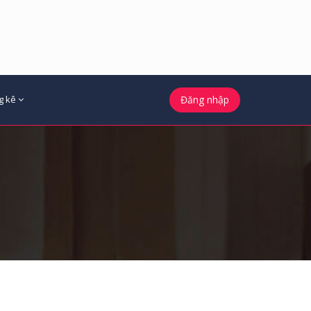
g kê
Đăng nhập