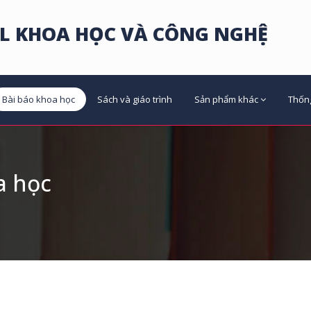
L KHOA HỌC VÀ CÔNG NGHỆ
Bài báo khoa học
Sách và giáo trình
Sản phẩm khác
Thốn
a học