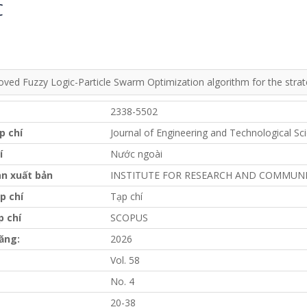
C
ved Fuzzy Logic-Particle Swarm Optimization algorithm for the strategy
2338-5502
p chí
Journal of Engineering and Technological S
í
Nước ngoài
n xuất bản
INSTITUTE FOR RESEARCH AND COMMUNI
p chí
Tạp chí
p chí
SCOPUS
ăng:
2026
Vol. 58
No. 4
20-38