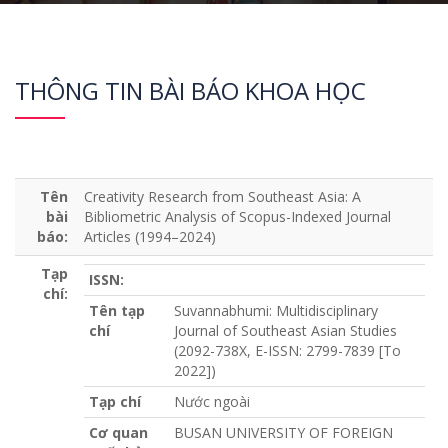
THÔNG TIN BÀI BÁO KHOA HỌC
Tên
Creativity Research from Southeast Asia: A
bài
Bibliometric Analysis of Scopus-Indexed Journal
báo:
Articles (1994–2024)
Tạp
ISSN:
chí:
Tên tạp
Suvannabhumi: Multidisciplinary
chí
Journal of Southeast Asian Studies
(2092-738X, E-ISSN: 2799-7839 [To
2022])
Tạp chí
Nước ngoài
Cơ quan
BUSAN UNIVERSITY OF FOREIGN