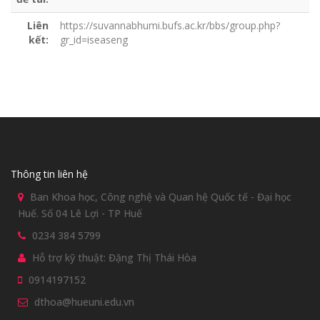
Liên
https://suvannabhumi.bufs.ac.kr/bbs/group.php?
kết:
gr_id=iseaseng
Thông tin liên hệ
Ban Khoa học, Công nghệ và Quan hệ Quốc tế - Đại học
Huế. Số 04 Lê Lợi - TP Huế
0234 384 5799
Hỗ trợ kỹ thuật: Đặng Thị Thái Hòa
0914197152
dthoa@hueuni.edu.vn