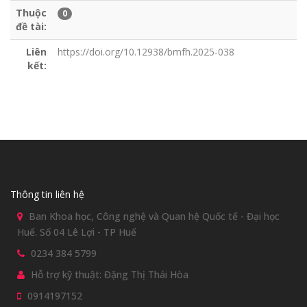
Thuộc
0
đề tài:
Liên
https://doi.org/10.12938/bmfh.2025-038
kết:
Thông tin liên hệ
Ban Khoa học, Công nghệ và Quan hệ Quốc tế - Đại học
Huế. Số 04 Lê Lợi - TP Huế
0234 384 5799
Hỗ trợ kỹ thuật: Đặng Thị Thái Hòa
0914197152