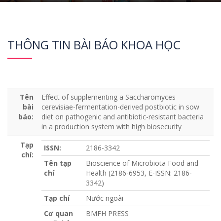
THÔNG TIN BÀI BÁO KHOA HỌC
Tên
Effect of supplementing a Saccharomyces
bài
cerevisiae-fermentation-derived postbiotic in sow
báo:
diet on pathogenic and antibiotic-resistant bacteria
in a production system with high biosecurity
Tạp
ISSN:
2186-3342
chí:
Tên tạp
Bioscience of Microbiota Food and
chí
Health (2186-6953, E-ISSN: 2186-
3342)
Tạp chí
Nước ngoài
Cơ quan
BMFH PRESS