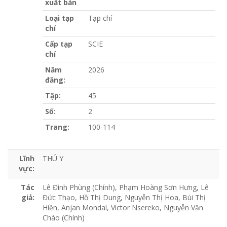
xuất bản
Loại tạp
Tạp chí
chí
Cấp tạp
SCIE
chí
Năm
2026
đăng:
Tập:
45
Số:
2
Trang:
100-114
Lĩnh
THÚ Y
vực:
Tác
Lê Đình Phùng (Chính), Phạm Hoàng Sơn Hưng, Lê
giả:
Đức Thạo, Hồ Thị Dung, Nguyễn Thị Hoa, Bùi Thị
Hiền, Anjan Mondal, Victor Nsereko, Nguyễn Văn
Chào (Chính)