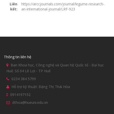
Liên
https://arccjournals.com/journal/legume-research-
kết:
an-international-journal/LRF-923
Thông tin liên hệ
Ban Khoa học, Công nghệ và Quan hệ Quốc tế - Đại học
Huế. Số 04 Lê Lợi - TP Huế
0234 384 5799
Hỗ trợ kỹ thuật: Đặng Thị Thái Hòa
0914197152
dthoa@hueuni.edu.vn