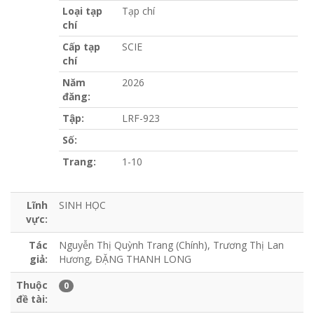
Loại tạp
Tạp chí
chí
Cấp tạp
SCIE
chí
Năm
2026
đăng:
Tập:
LRF-923
Số:
Trang:
1-10
Lĩnh
SINH HỌC
vực:
Tác
Nguyễn Thị Quỳnh Trang (Chính), Trương Thị Lan
giả:
Hương, ĐẶNG THANH LONG
Thuộc
0
đề tài: