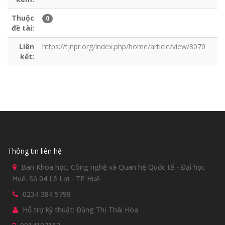
Thuộc
0
đề tài:
Liên
https://tjnpr.org/index.php/home/article/view/8070
kết:
Thông tin liên hệ
Ban Khoa học, Công nghệ và Quan hệ Quốc tế - Đại học
Huế. Số 04 Lê Lợi - TP Huế
0234 384 5799
Hỗ trợ kỹ thuật: Đặng Thị Thái Hòa