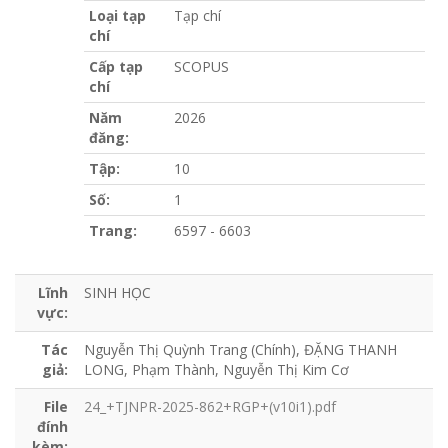
Loại tạp
Tạp chí
chí
Cấp tạp
SCOPUS
chí
Năm
2026
đăng:
Tập:
10
Số:
1
Trang:
6597 - 6603
Lĩnh
SINH HỌC
vực:
Tác
Nguyễn Thị Quỳnh Trang (Chính), ĐẶNG THANH
giả:
LONG, Phạm Thành, Nguyễn Thị Kim Cơ
File
24_+TJNPR-2025-862+RGP+(v10i1).pdf
đính
kèm: