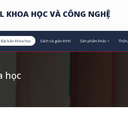
L KHOA HỌC VÀ CÔNG NGHỆ
Bài báo khoa học
Sách và giáo trình
Sản phẩm khác
Thốn
a học