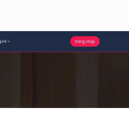
g kê
Đăng nhập