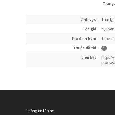
Trang:
Lĩnh vực:
Tâm lý 
Tác giả:
Nguyễn 
File đính kèm:
Time_ma
Thuộc đề tài:
1
Liên kết:
https:/
procrast
Thông tin liên hệ