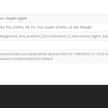
học chuyên ngành
Bá Phu (Chính), Hồ Thị Trúc Quỳnh (Chính), Lê Văn Khuyến
nagement_and_academic_procrastination_in_Vietnamese_higher_edu
/www.emerald.com/aeds/article-abstract/doi/10.1108/AEDS-01-202
ination-in?redirectedFrom=fulltext