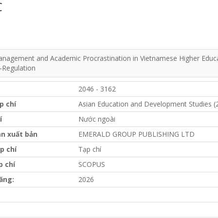
C
nagement and Academic Procrastination in Vietnamese Higher Educat
f-Regulation
2046 - 3162
p chí
Asian Education and Development Studies (
í
Nước ngoài
n xuất bản
EMERALD GROUP PUBLISHING LTD
p chí
Tạp chí
p chí
SCOPUS
ăng:
2026