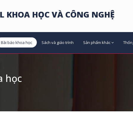
L KHOA HỌC VÀ CÔNG NGHỆ
Bài báo khoa học
Sách và giáo trình
Sản phẩm khác
Thốn
a học