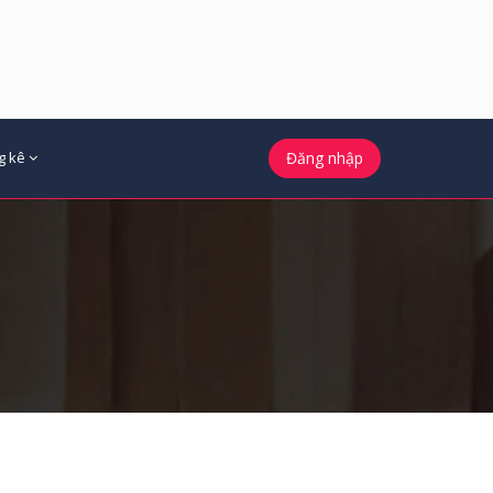
g kê
Đăng nhập