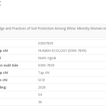
C
ge and Practices of Soil Protection Among Ethnic Minority Women in
03007839
p chí
HUMAN ECOLOGY (0300-7839)
í
Nước ngoài
n xuất bản
0300-7839
p chí
Tạp chí
p chí
SCIE
ăng:
2026
54
36