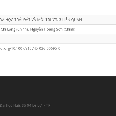
OA HỌC TRÁI ĐẤT VÀ MÔI TRƯỜNG LIÊN QUAN
 Chi Lăng (Chính), Nguyễn Hoàng Sơn (Chính)
/doi.org/10.1007/s10745-026-00695-0
ại học Huế. Số 04 Lê Lợi - TP