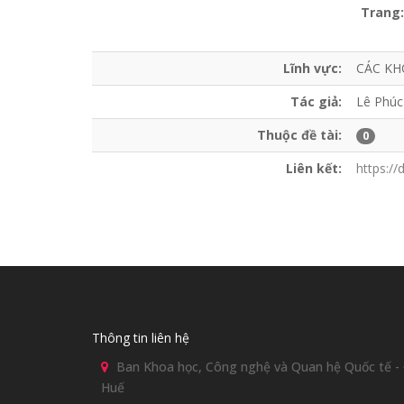
Trang:
Lĩnh vực:
CÁC KH
Tác giả:
Lê Phúc
Thuộc đề tài:
0
Liên kết:
https:/
Thông tin liên hệ
Ban Khoa học, Công nghệ và Quan hệ Quốc tế - Đ
Huế