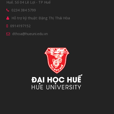
Huế. Số 04 Lê Lợi - TP Huế
0234 384 5799
Hỗ trợ kỹ thuật: Đặng Thị Thái Hòa
0914197152
dthoa@hueuni.edu.vn