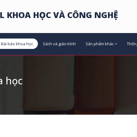
L KHOA HỌC VÀ CÔNG NGHỆ
Bài báo khoa học
Sách và giáo trình
Sản phẩm khác
Thốn
a học