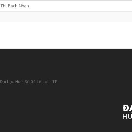
Thị Bạch Nhạn
ại học Huế. Số 04 Lê Lợi - TP