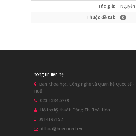
Tác giả:
Nguyễn 
Thuộc đề tài:
0
Thông tin liên hệ
Ban Khoa học, Công nghệ và Quan hệ Quốc tế - Đ
Huế
0234 384 5799
Hỗ trợ kỹ thuật: Đặng Thị Thái Hòa
0914197152
dthoa@hueuni.edu.vn