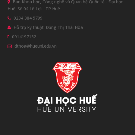
Ban Khoa học, Công nghệ và Quan hệ Quốc tế - Đại học
Huế. Số 04 Lê Lợi - TP Huế
0234 384 5799
Hỗ trợ kỹ thuật: Đặng Thị Thái Hòa
0914197152
dthoa@hueuni.edu.vn