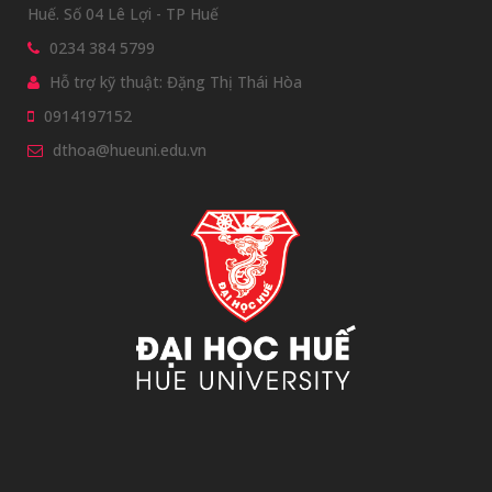
Huế. Số 04 Lê Lợi - TP Huế
0234 384 5799
Hỗ trợ kỹ thuật: Đặng Thị Thái Hòa
0914197152
dthoa@hueuni.edu.vn