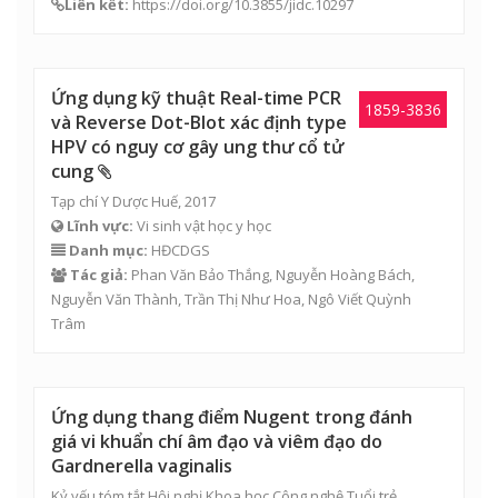
Liên kết:
https://doi.org/10.3855/jidc.10297
Ứng dụng kỹ thuật Real-time PCR
1859-3836
và Reverse Dot-Blot xác định type
HPV có nguy cơ gây ung thư cổ tử
cung
Tạp chí Y Dược Huế, 2017
Lĩnh vực:
Vi sinh vật học y học
Danh mục:
HĐCDGS
Tác giả:
Phan Văn Bảo Thắng
,
Nguyễn Hoàng Bách
,
Nguyễn Văn Thành,
Trần Thị Như Hoa
,
Ngô Viết Quỳnh
Trâm
Ứng dụng thang điểm Nugent trong đánh
giá vi khuẩn chí âm đạo và viêm đạo do
Gardnerella vaginalis
Kỷ yếu tóm tắt Hội nghị Khoa học Công nghệ Tuổi trẻ