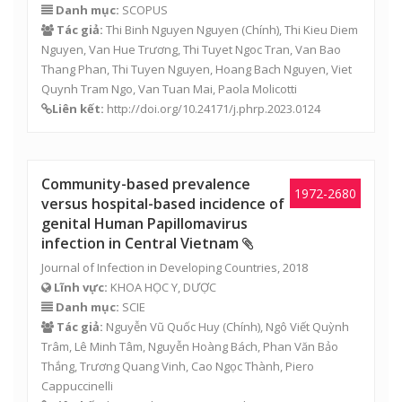
Danh mục:
SCOPUS
Tác giả:
Thi Binh Nguyen Nguyen
(Chính), Thi Kieu Diem
Nguyen, Van Hue Trương, Thi Tuyet Ngoc Tran,
Van Bao
Thang Phan
, Thi Tuyen Nguyen,
Hoang Bach Nguyen
,
Viet
Quynh Tram Ngo
, Van Tuan Mai, Paola Molicotti
Liên kết:
http://doi.org/10.24171/j.phrp.2023.0124
Community-based prevalence
1972-2680
versus hospital-based incidence of
genital Human Papillomavirus
infection in Central Vietnam
Journal of Infection in Developing Countries, 2018
Lĩnh vực:
KHOA HỌC Y, DƯỢC
Danh mục:
SCIE
Tác giả:
Nguyễn Vũ Quốc Huy
(Chính),
Ngô Viết Quỳnh
Trâm
,
Lê Minh Tâm
,
Nguyễn Hoàng Bách
,
Phan Văn Bảo
Thắng
,
Trương Quang Vinh
,
Cao Ngọc Thành
, Piero
Cappuccinelli