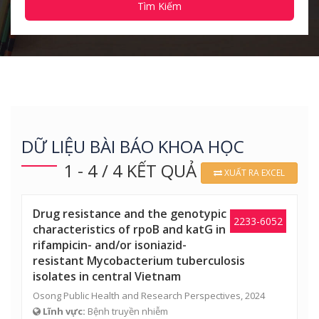
Tìm Kiếm
DỮ LIỆU BÀI BÁO KHOA HỌC
1 - 4 / 4 KẾT QUẢ
XUẤT RA EXCEL
Drug resistance and the genotypic
2233-6052
characteristics of rpoB and katG in
rifampicin- and/or isoniazid-
resistant Mycobacterium tuberculosis
isolates in central Vietnam
Osong Public Health and Research Perspectives, 2024
Lĩnh vực:
Bệnh truyền nhiễm