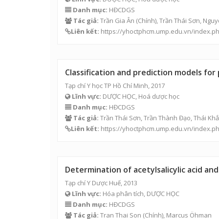
Danh mục:
HĐCDGS
Tác giả:
Trần Gia Ân (Chính),
Trần Thái Sơn
, Nguy
Liên kết:
https://yhoctphcm.ump.edu.vn/index.p
Classification and prediction models for
Tạp chí Y học TP Hồ Chí Minh, 2017
Lĩnh vực:
DƯỢC HỌC, Hoá dược học
Danh mục:
HĐCDGS
Tác giả:
Trần Thái Sơn
, Trần Thành Đạo, Thái Kh
Liên kết:
https://yhoctphcm.ump.edu.vn/index.p
Determination of acetylsalicylic acid a
Tạp chí Y Dược Huế, 2013
Lĩnh vực:
Hóa phân tích, DƯỢC HỌC
Danh mục:
HĐCDGS
Tác giả:
Tran Thai Son
(Chính), Marcus Öhman