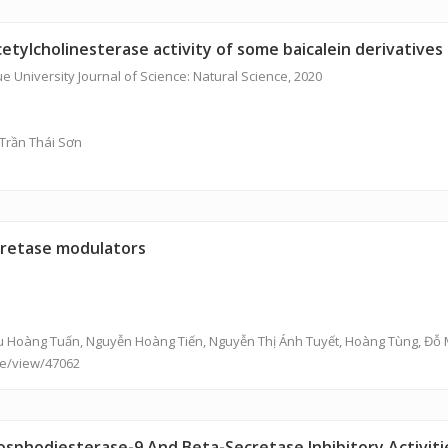
etylcholinesterase activity of some baicalein derivatives
 University Journal of Science: Natural Science, 2020
Trần Thái Sơn
ecretase modulators
Lưu Hoàng Tuấn, Nguyễn Hoàng Tiến, Nguyễn Thị Ánh Tuyết, Hoàng Tùng, Đỗ 
cle/view/47062
phodiesterase-9 And Beta-Secretase Inhibitory Activities