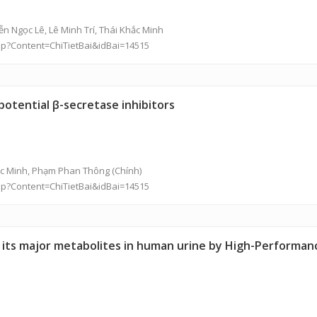
ễn Ngọc Lê, Lê Minh Trí, Thái Khắc Minh
hp?Content=ChiTietBai&idBai=14515
 potential β-secretase inhibitors
ắc Minh, Phạm Phan Thông (Chính)
hp?Content=ChiTietBai&idBai=14515
nd its major metabolites in human urine by High-Perform