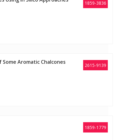
1859-3836
 of Some Aromatic Chalcones
2615-9139
1859-1779