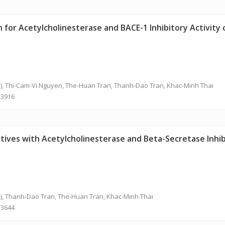
ion for Acetylcholinesterase and BACE-1 Inhibitory Activit
h), Thi-Cam-Vi Nguyen,
The-Huan Tran
, Thanh-Dao Tran, Khac-Minh Thai
/3916
ives with Acetylcholinesterase and Beta-Secretase Inhibit
h), Thanh-Dao Tran,
The-Huan Tran
, Khac-Minh Thai
/3644