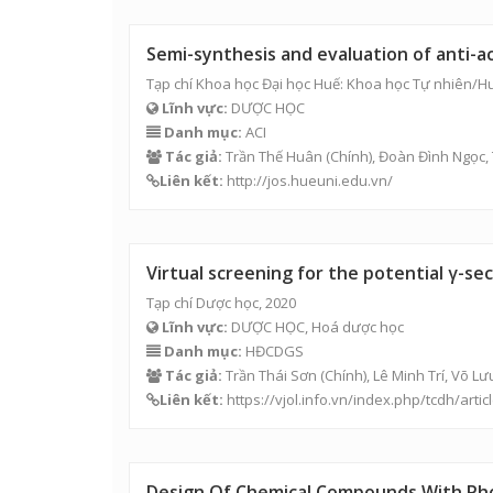
Semi-synthesis and evaluation of anti-ac
Tạp chí Khoa học Đại học Huế: Khoa học Tự nhiên/Hue
Lĩnh vực:
DƯỢC HỌC
Danh mục:
ACI
Tác giả:
Trần Thế Huân
(Chính), Đoàn Đình Ngọc,
Liên kết:
http://jos.hueuni.edu.vn/
Virtual screening for the potential γ-s
Tạp chí Dược học, 2020
Lĩnh vực:
DƯỢC HỌC, Hoá dược học
Danh mục:
HĐCDGS
Tác giả:
Trần Thái Sơn
(Chính), Lê Minh Trí, Võ 
Liên kết:
https://vjol.info.vn/index.php/tcdh/arti
Design Of Chemical Compounds With Phos