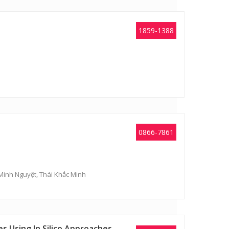
1859-1388
0866-7861
Minh Nguyệt, Thái Khắc Minh
 Using In Silico Approaches