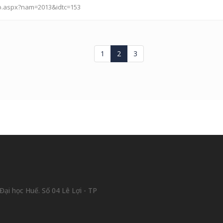
so.aspx?nam=2013&idtc=153
1
2
3
ại học Huế. Số 04 Lê Lợi - TP