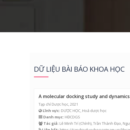
DỮ LIỆU BÀI BÁO KHOA HỌC
A molecular docking study and dynamics
Tạp chí Dược học, 2021
Lĩnh vực:
DƯỢC HỌC, Hoá dược học
Danh mục:
HĐCDGS
Tác giả:
Lê Minh Trí (Chính), Trần Thành Đạo, N
Liên kết:
https://tapchiyduochocvietnam.vn/libr