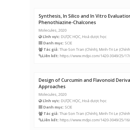
Synthesis, In Silico and In Vitro Evaluat
Phenothiazine-Chalcones
Molecules, 2020
Lĩnh vực:
DƯỢC HỌC, Hoá dược học
Danh mục:
SCIE
Tác giả:
Thai-Son Tran
(Chính), Minh-Tri Le (Chín
Liên kết:
https://www.mdpi.com/1420-3049/25/17
Design of Curcumin and Flavonoid Derivat
Approaches
Molecules, 2020
Lĩnh vực:
DƯỢC HỌC, Hoá dược học
Danh mục:
SCIE
Tác giả:
Thai-Son Tran
(Chính), Minh-Tri Le (Chín
Liên kết:
https://www.mdpi.com/1420-3049/25/16