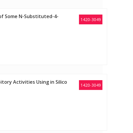
y of Some N-Substituted-4-
1420-3049
ory Activities Using in Silico
1420-3049