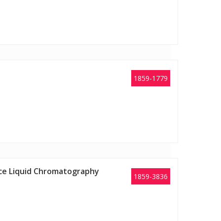
1859-1779
ance Liquid Chromatography
1859-3836