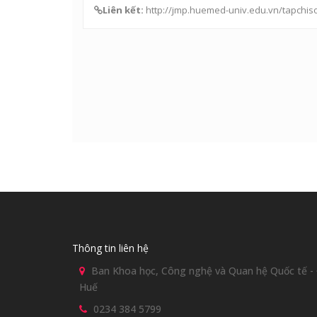
Liên kết:
http://jmp.huemed-univ.edu.vn/tapchi
Thông tin liên hệ
Ban Khoa học, Công nghệ và Quan hệ Quốc tế - Đ
Huế
0234 384 5799