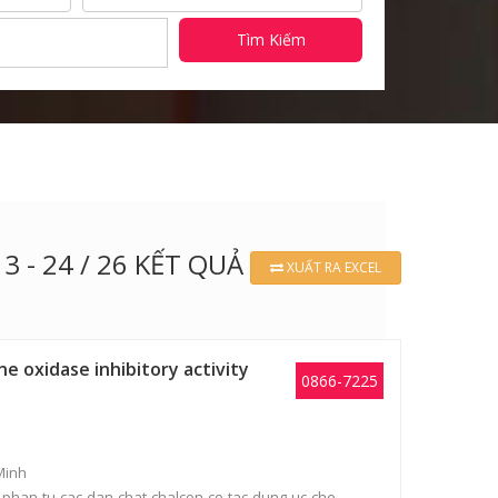
Tìm Kiếm
13 - 24 / 26 KẾT QUẢ
XUẤT RA EXCEL
 oxidase inhibitory activity
0866-7225
Minh
phan-tu-cac-dan-chat-chalcon-co-tac-dung-uc-che-