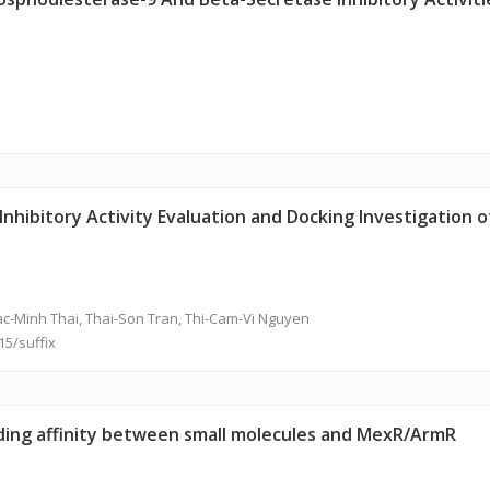
 Inhibitory Activity Evaluation and Docking Investigation
ac-Minh Thai,
Thai-Son Tran
, Thi-Cam-Vi Nguyen
15/suffix
inding affinity between small molecules and MexR/ArmR