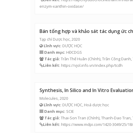
enzym-xanthin-oxidase/
Bán tổng hợp và khảo sát tác dụng ức ch
Tạp chí Dược học, 2020
Lĩnh vực:
DƯỢC HỌC
Danh mục:
HĐCDGS
Tác giả:
Trần Thế Huân
(Chính), Trần Công Danh,
Liên kết:
https://vjol.info.vn/index.php/tcdh
Synthesis, In Silico and In Vitro Evaluat
Molecules, 2020
Lĩnh vực:
DƯỢC HỌC, Hoá dược học
Danh mục:
SCIE
Tác giả:
Thai-Son Tran
(Chính), Thanh-Dao Tran,
Liên kết:
https://www.mdpi.com/1420-3049/25/18