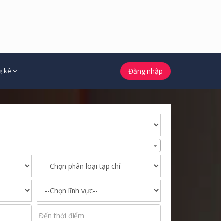
g kê
Đăng nhập