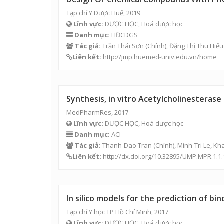
Tạp chí Y Dược Huế, 2019
Lĩnh vực:
DƯỢC HỌC, Hoá dược học
Danh mục:
HĐCDGS
Tác giả:
Trần Thái Sơn
(Chính), Đặng Thị Thu Hiếu
Liên kết:
http://jmp.huemed-univ.edu.vn/home
Synthesis, in vitro Acetylcholinesterase
MedPharmRes, 2017
Lĩnh vực:
DƯỢC HỌC, Hoá dược học
Danh mục:
ACI
Tác giả:
Thanh-Dao Tran (Chính), Minh-Tri Le, Kh
Liên kết:
http://dx.doi.org/10.32895/UMP.MPR.1.1.
In silico models for the prediction of b
Tạp chí Y học TP Hồ Chí Minh, 2017
Lĩnh vực:
DƯỢC HỌC, Hoá dược học