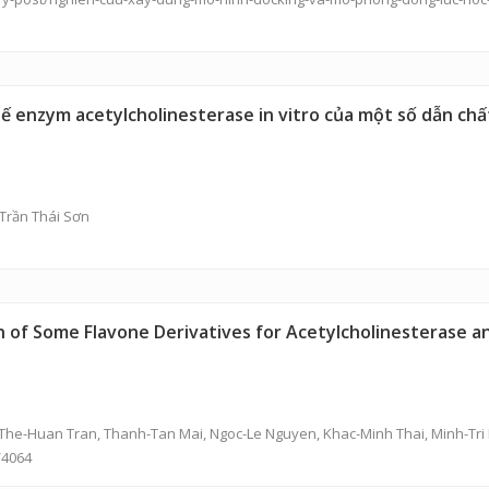
ế enzym acetylcholinesterase in vitro của một số dẫn chất
Trần Thái Sơn
ion of Some Flavone Derivatives for Acetylcholinesterase a
The-Huan Tran
, Thanh-Tan Mai, Ngoc-Le Nguyen, Khac-Minh Thai, Minh-Tri
/4064