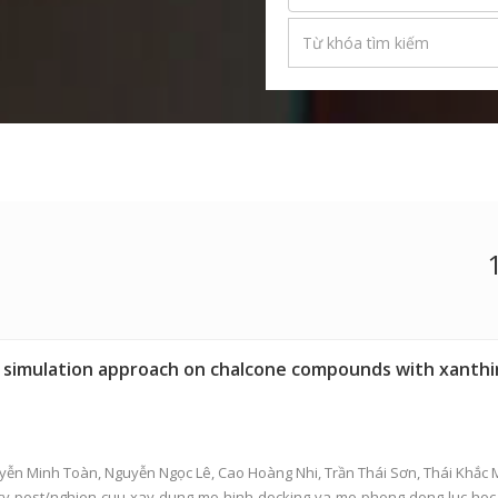
 simulation approach on chalcone compounds with xanthine
guyễn Minh Toàn, Nguyễn Ngọc Lê, Cao Hoàng Nhi,
Trần Thái Sơn
, Thái Khắc 
ary-post/nghien-cuu-xay-dung-mo-hinh-docking-va-mo-phong-dong-luc-hoc-