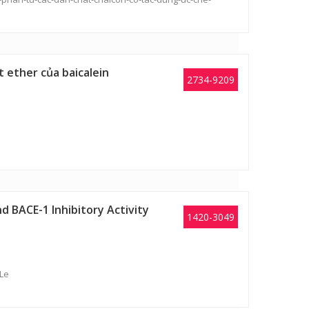
 ether của baicalein
2734-9209
nd BACE-1 Inhibitory Activity
1420-3049
 Le