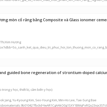
thương mòn cổ răng bằng Composite và Glass ionomer cem
 Thị Kim Hương
aspx?idbb=So_sanh_ket_qua_dieu_tri_phuc_hoi_ton_thuong_mon_co_rang
and guided bone regeneration of strontium-doped calci
 trong y học, thiết bị, cảm biến y học)
eok Jang, Yu-Kyoung Kim, Seo-Young Kim, Min-Ho Lee, Tae-Sung Bae
1/acsbiomaterials.9b01042?fbclid=IwAR1CgAAkO0g1SXY1BMqPxRQy23vjx3S