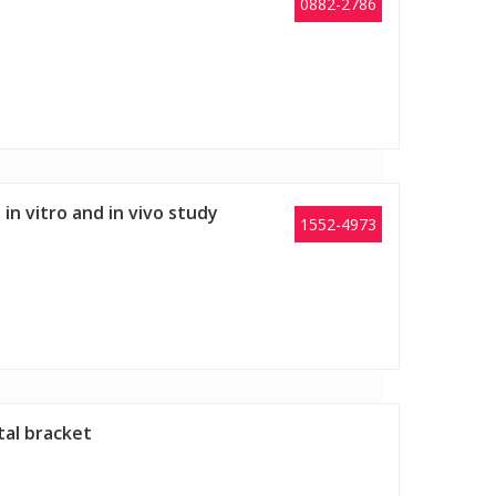
0882-2786
n vitro and in vivo study
1552-4973
tal bracket