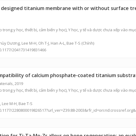
y designed titanium membrane with or without surface trea
p trong y học, thiết bị, cảm biến y học), Y học, y tế và dược chưa xếp vào m
Thùy Dương
, Lee M-H, Oh T-J, Han A-L, Bae T-S (Chính)
10.1177/2041731419831466
mpatibility of calcium phosphate-coated titanium substra
terials, 2019
p trong y học, thiết bị, cảm biến y học), Y học, y tế và dược chưa xếp vào m
 , Lee M-H, Bae T-S
/10.1177/2280800019826517?url_ver=Z39.88-2003&rfr_id=ori:rid:crossref.o
ion for Ti-Ta-Mo-Zr alloys on bone regeneration: an evalu