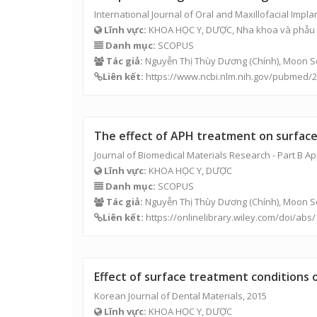
International Journal of Oral and Maxillofacial Impla
Lĩnh vực:
KHOA HỌC Y, DƯỢC, Nha khoa và phẫu 
Danh mục:
SCOPUS
Tác giả:
Nguyễn Thị Thùy Dương
(Chính), Moon So
Liên kết:
https://www.ncbi.nlm.nih.gov/pubmed/
The effect of APH treatment on surface 
Journal of Biomedical Materials Research - Part B Ap
Lĩnh vực:
KHOA HỌC Y, DƯỢC
Danh mục:
SCOPUS
Tác giả:
Nguyễn Thị Thùy Dương
(Chính), Moon So
Liên kết:
https://onlinelibrary.wiley.com/doi/abs
Effect of surface treatment conditions 
Korean Journal of Dental Materials, 2015
Lĩnh vực:
KHOA HỌC Y, DƯỢC