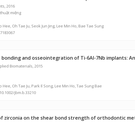
nts, 2016
thuật miệng
 Hee, Oh Tae Ju, Seok Jun Jing, Lee Min Ho, Bae Tae Sung
27183067
bonding and osseointegration of Ti-6Al-7Nb implants: An i
plied Biomaterials, 2015
 Hee, Oh Tae Ju, Park Il Song, Lee Min Ho, Tae Sung Bae
/10.1002/jbm.b.33210
of zirconia on the shear bond strength of orthodontic me