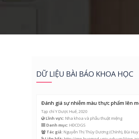
DỮ LIỆU BÀI BÁO KHOA HỌC
Đánh giá sự nhiễm màu thực phẩm lên me
Tạp chí Y Dược Huế, 2020
Lĩnh vực:
Nha khoa và phẫu thuật miệng
Danh mục:
HĐCDGS
Tác giả:
Nguyễn Thị Thùy Dương
(Chính), Bùi Hu
Liên kết:
http://jmp.huemed-univ.edu.vn/View.