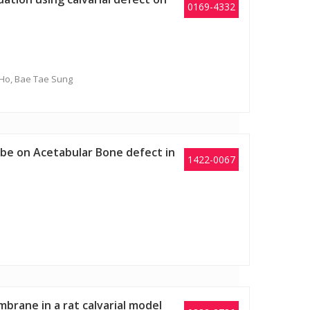
0169-4332
 Ho, Bae Tae Sung
be on Acetabular Bone defect in
1422-0067
rane in a rat calvarial model