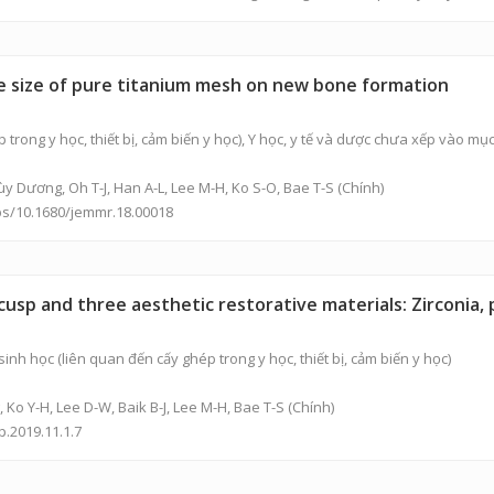
le size of pure titanium mesh on new bone formation
p trong y học, thiết bị, cảm biến y học), Y học, y tế và dược chưa xếp vào m
hùy Dương
, Oh T-J, Han A-L, Lee M-H, Ko S-O, Bae T-S (Chính)
abs/10.1680/jemmr.18.00018
usp and three aesthetic restorative materials: Zirconia, 
inh học (liên quan đến cấy ghép trong y học, thiết bị, cảm biến y học)
, Ko Y-H, Lee D-W, Baik B-J, Lee M-H, Bae T-S (Chính)
p.2019.11.1.7