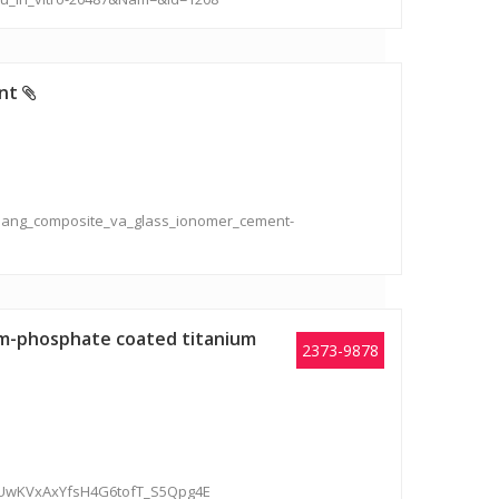
ent
_bang_composite_va_glass_ionomer_cement-
um-phosphate coated titanium
2373-9878
TcUwKVxAxYfsH4G6tofT_S5Qpg4E