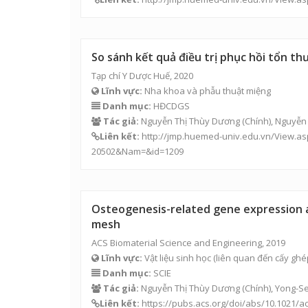
So sánh kết quả điều trị phục hồi tổn 
Tạp chí Y Dược Huế, 2020
Lĩnh vực:
Nha khoa và phẫu thuật miệng
Danh mục:
HĐCDGS
Tác giả:
Nguyễn Thị Thùy Dương
(Chính), Nguyễn
Liên kết:
http://jmp.huemed-univ.edu.vn/View.
20502&Nam=&id=1209
Osteogenesis-related gene expression 
mesh
ACS Biomaterial Science and Engineering, 2019
Lĩnh vực:
Vật liệu sinh học (liên quan đến cấy ghép
Danh mục:
SCIE
Tác giả:
Nguyễn Thị Thùy Dương
(Chính), Yong-S
Liên kết:
https://pubs.acs.org/doi/abs/10.102