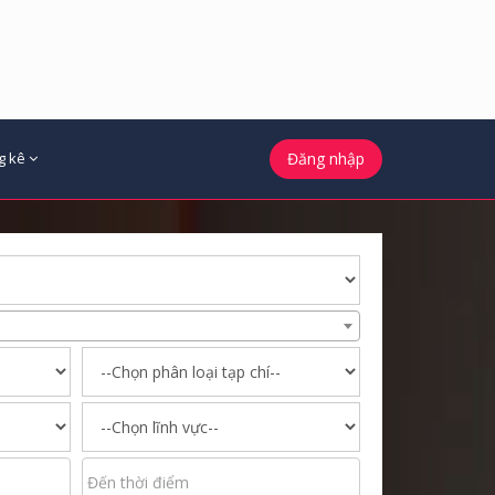
g kê
Đăng nhập