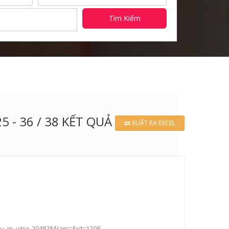
Tìm Kiếm
25 - 36 / 38 KẾT QUẢ
XUẤT RA EXCEL
u_in_vitro-20487&Nam=&id=1208