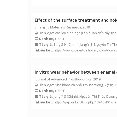
Effect of the surface treatment and ho
Emerging Materials Research, 2019
Lĩnh vực:
Vật liệu sinh học (liên quan đến cấy ghé
Danh mục:
SCIE
Tác giả:
Bing S-H (Chính), Jang Y-S,
Nguyễn Thị T
Liên kết:
https://www.icevirtuallibrary.com/doi/
In vitro wear behavior between enamel c
Journal of Advanced Prosthodontics, 2019
Lĩnh vực:
Nha khoa và phẫu thuật miệng, Vật liệu s
Danh mục:
SCIE
Tác giả:
Jang Y-S (Chính),
Nguyễn Thị Thùy Dương
Liên kết:
https://jap.or.kr/DOIx.php?id=10.4047/ja