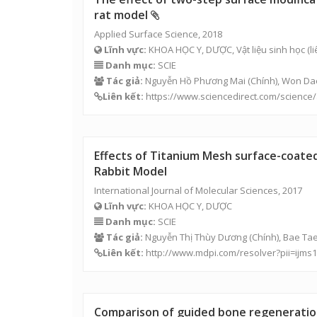
rat model
Applied Surface Science, 2018
Lĩnh vực:
KHOA HỌC Y, DƯỢC, Vật liệu sinh học (liê
Danh mục:
SCIE
Tác giả:
Nguyễn Hồ Phương Mai (Chính), Won Dae
Liên kết:
https://www.sciencedirect.com/science/
Effects of Titanium Mesh surface-coate
Rabbit Model
International Journal of Molecular Sciences, 2017
Lĩnh vực:
KHOA HỌC Y, DƯỢC
Danh mục:
SCIE
Tác giả:
Nguyễn Thị Thùy Dương
(Chính), Bae Ta
Liên kết:
http://www.mdpi.com/resolver?pii=ijms
Comparison of guided bone regeneration