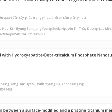
n quan đến cấy ghép trong y học, thiết bị, cảm biến y học)
 Hee, Kim Byung Sam, Jang Yeong Seok,
Nguyễn Thị Thùy Dương
, Lee Min
article/pii/S0169433218305737
d with Hydroxyapatite/Beta-tricalcium Phosphate Nanotu
e Sung, Yang Dae Hyeok, Park Myung Sik, Yoon Sun Jung
18071462
 between a surface-modified and a pristine titanium memb