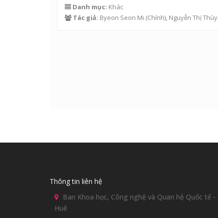
Danh mục:
Khác
Tác giả:
Byeon Seon Mi (Chính),
Nguyễn Thị Thù
Thông tin liên hệ
Ban Khoa học, Công nghệ và Quan hệ Quốc tế - Đ
Huế