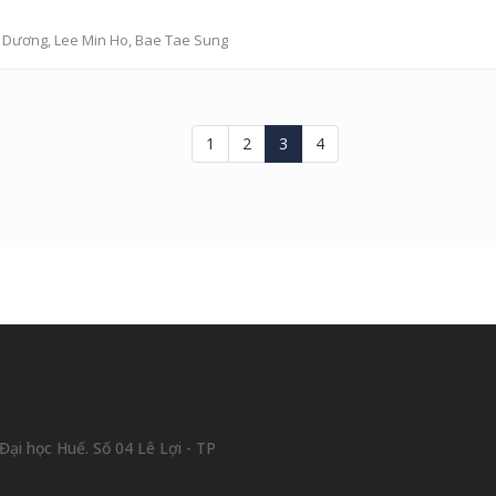
y Dương
, Lee Min Ho, Bae Tae Sung
1
2
3
4
ại học Huế. Số 04 Lê Lợi - TP