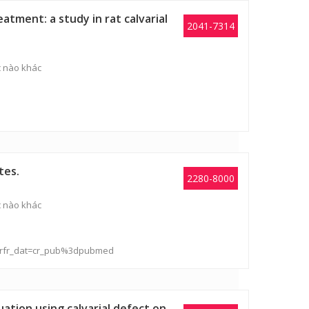
tment: a study in rat calvarial
2041-7314
ục nào khác
tes.
2280-8000
ục nào khác
rg&rfr_dat=cr_pub%3dpubmed
ation using calvarial defect on