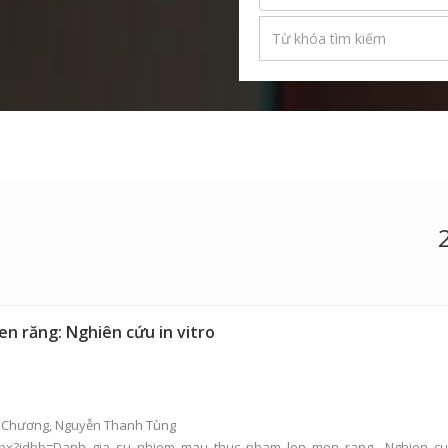
n răng: Nghiên cứu in vitro
y Chương,
Nguyễn Thanh Tùng
aspx?idbb=Danh_gia_su_nhiem_mau_thuc_pham_len_men_rang__Nghien_cu