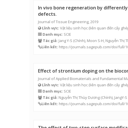
In vivo bone regeneration by differentl
defects.
Journal of Tissue Engineering, 2019
Lĩnh vực:
Vật liệu sinh học (liên quan đến cấy ghé
Danh mục:
SCIE
Tác giả:
Jang Y-S (Chính), Moon S-H,
Nguyễn Thị 
Liên kết:
https://journals.sagepub.com/doi/full/
Effect of strontium doping on the bioco
Journal of Applied Biomaterials and Fundamental Ma
Lĩnh vực:
Vật liệu sinh học (liên quan đến cấy ghé
Danh mục:
SCIE
Tác giả:
Nguyễn Thị Thùy Dương
(Chính), JangY-S
Liên kết:
https://journals.sagepub.com/doi/full
The effect of two-step surface modificat