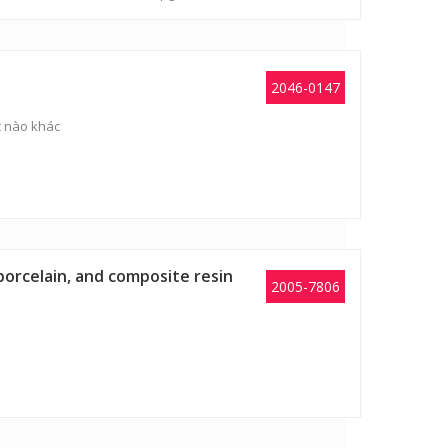
2046-0147
ục nào khác
porcelain, and composite resin
2005-7806