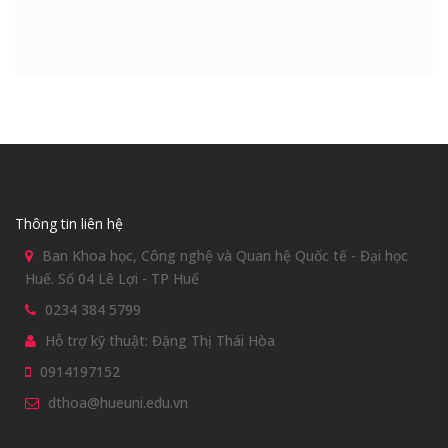
Thông tin liên hệ
Ban Khoa học, Công nghệ và Quan hệ Quốc tế - Đại học
Huế. Số 04 Lê Lợi - TP Huế
0234 384 5799
Hỗ trợ kỹ thuật: Đặng Thị Thái Hòa
0914197152
dthoa@hueuni.edu.vn