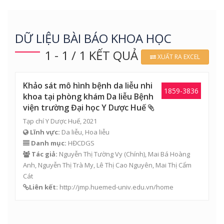
DỮ LIỆU BÀI BÁO KHOA HỌC
1 - 1 / 1 KẾT QUẢ
XUẤT RA EXCEL
Khảo sát mô hình bệnh da liễu nhi
1859-3836
khoa tại phòng khám Da liễu Bệnh
viện trường Đại học Y Dược Huế
Tạp chí Y Dược Huế, 2021
Lĩnh vực:
Da liễu, Hoa liễu
Danh mục:
HĐCDGS
Tác giả:
Nguyễn Thị Tường Vy
(Chính),
Mai Bá Hoàng
Anh
,
Nguyễn Thị Trà My
,
Lê Thị Cao Nguyên
,
Mai Thị Cẩm
Cát
Liên kết:
http://jmp.huemed-univ.edu.vn/home