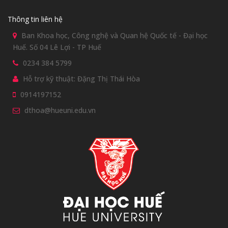
Thông tin liên hệ
Ban Khoa học, Công nghệ và Quan hệ Quốc tế - Đại học
Huế. Số 04 Lê Lợi - TP Huế
0234 384 5799
Hỗ trợ kỹ thuật: Đặng Thị Thái Hòa
0914197152
dthoa@hueuni.edu.vn