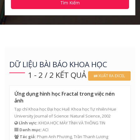
Tìm Kiếm
DỮ LIỆU BÀI BÁO KHOA HỌC
1 - 2 / 2 KẾT QUẢ
XUẤT RA EXCEL
Ứng dụng hình học Fractal trong việc nén
ảnh
Tạp chí Khoa học Đại học Huế: Khoa học Tự nhiên/Hue
University Journal of Science: Natural Science, 2002
Lĩnh vực:
KHOA HỌC MÁY TÍNH VÀ THÔNG TIN
Danh mục:
ACI
Tác giả:
Phạm Anh Phương
,
Trần Thanh Lương