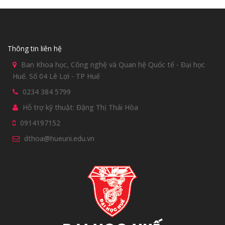
Thông tin liên hệ
Ban Khoa học, Công nghệ và Quan hệ Quốc tế - Đại học
Huế. Số 04 Lê Lợi - TP Huế
0234 384 5799
Hỗ trợ kỹ thuật: Đặng Thị Thái Hòa
0914197152
dthoa@hueuni.edu.vn