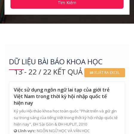
Tìm Kiếm
DỮ LIỆU BÀI BÁO KHOA HỌC
13 - 22 / 22 KẾT QUẢ
XUẤT RA EXCEL
Việc sử dụng ngôn ngữ lai tạp của giới trẻ
Việt Nam trong thời kỳ hội nhập quốc tế
hiện nay
Kỷ yếu Hội thảo khoa học toàn quốc "Phát triển và giữ gìn
sự trong sáng của tiếng Việt trong thời kỳ hội nhập quốc tế
hiện nay", ĐH Sài Gòn & ĐH HUPLIT, 2010
Lĩnh vực:
NGÔN NGỮ HỌC VÀ VĂN HỌC